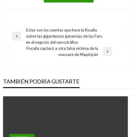
Navegación
Estas son las cuentas que hace la fiscalía
sobre las gigantescas ganancias de las Farc
de
Entrada
en el negocio del narcotráfico
anterior
entradas
Fiscalía capturó a otra falsa víctima de la
Entrada
mascare de Mapiripán
siguiente
TAMBIÉN PODRÍA GUSTARTE