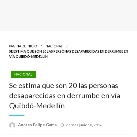
PÁGINA DE INICIO
NACIONAL
SE ESTIMA QUE SON 20 LAS PERSONAS DESAPARECIDAS EN DERRUMBE EN
VÍA QUIBDÓ-MEDELLÍN
NACIONAL
Se estima que son 20 las personas
desaparecidas en derrumbe en vía
Quibdó-Medellín
Publicado
Andres Felipe Gama
viernes junio 10, 2016
el