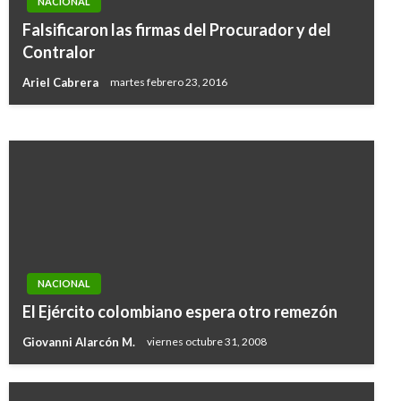
NACIONAL
NACIONAL
Falsificaron las firmas del Procurador y del
Se amplía la convocatoria nacional de
Contralor
instructores SENA
Ariel Cabrera
martes febrero 23, 2016
Giovanni Alarcón M.
martes diciembre 11, 2018
NACIONAL
El Ejército colombiano espera otro remezón
Giovanni Alarcón M.
viernes octubre 31, 2008