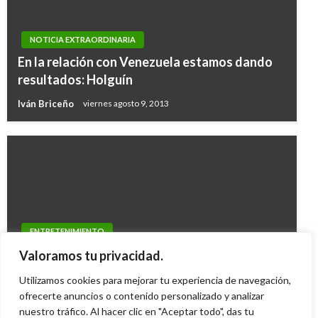
NOTICIA EXTRAORDINARIA
En la relación con Venezuela estamos dando
resultados: Holguín
Iván Briceño
viernes agosto 9, 2013
ENTRETENIMIENTO
Patricia Janiot una de las periodistas más
Valoramos tu privacidad.
seguidas en Twitter por líderes del mundo
Utilizamos cookies para mejorar tu experiencia de navegación,
Mary Gomez
ofrecerte anuncios o contenido personalizado y analizar
martes diciembre 16, 2014
nuestro tráfico. Al hacer clic en "Aceptar todo", das tu