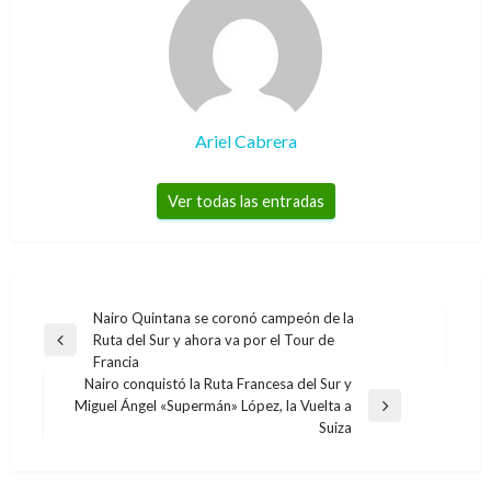
Ariel Cabrera
Ver todas las entradas
Navegación
Nairo Quintana se coronó campeón de la
Ruta del Sur y ahora va por el Tour de
de
Entrada
Francia
anterior
entradas
Nairo conquistó la Ruta Francesa del Sur y
Miguel Ángel «Supermán» López, la Vuelta a
Entrada
Suiza
siguiente
ECONOMÍA