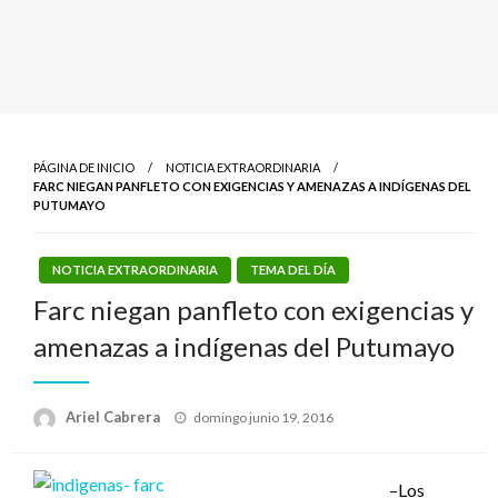
PÁGINA DE INICIO
NOTICIA EXTRAORDINARIA
FARC NIEGAN PANFLETO CON EXIGENCIAS Y AMENAZAS A INDÍGENAS DEL
PUTUMAYO
NOTICIA EXTRAORDINARIA
TEMA DEL DÍA
Farc niegan panfleto con exigencias y
amenazas a indígenas del Putumayo
Publicado
Ariel Cabrera
domingo junio 19, 2016
el
–Los