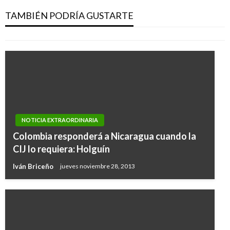
G7 logra acuerdo de ayuda a la Amazonía
TAMBIÉN PODRÍA GUSTARTE
Ariel Cabrera
domingo agosto 25, 2019
NOTICIA EXTRAORDINARIA
Colombia responderá a Nicaragua cuando la
CIJ lo requiera: Holguín
Iván Briceño
jueves noviembre 28, 2013