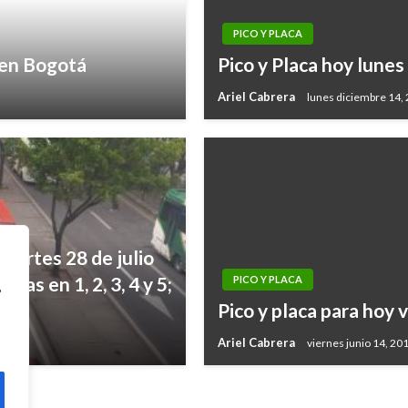
PICO Y PLACA
o en Bogotá
Pico y Placa hoy lune
Ariel Cabrera
lunes diciembre 14,
 martes 28 de julio
as en 1, 2, 3, 4 y 5;
PICO Y PLACA
,
Pico y placa para hoy 
Ariel Cabrera
viernes junio 14, 20