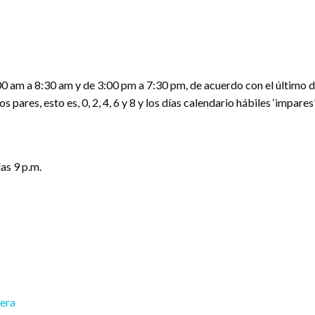
00 am a 8:30 am y de 3:00 pm a 7:30 pm, de acuerdo con el último díg
 pares, esto es, 0, 2, 4, 6 y 8 y los días calendario hábiles ‘impare
las 9 p.m.
rera