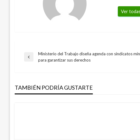
Ver todas
Ministerio del Trabajo diseña agenda con sindicatos mi
Navegación
Entrada
para garantizar sus derechos
anterior
de
TAMBIÉN PODRÍA GUSTARTE
entradas