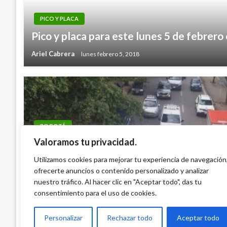
PICO Y PLACA
Pico y placa para este lunes 5 de febrer
Ariel Cabrera
lunes febrero 5, 2018
BOGOTÁ
Valoramos tu privacidad.
Pico y Placa particulares en Bogotá: Este
de 2026 No pueden circular placas terminad
Utilizamos cookies para mejorar tu experiencia de navegación
ofrecerte anuncios o contenido personalizado y analizar
taxis 3 y 4
nuestro tráfico. Al hacer clic en "Aceptar todo", das tu
Ariel Cabrera
lunes julio 27, 2026
consentimiento para el uso de cookies.
Personalizar
Rechazar todo
Aceptar todo