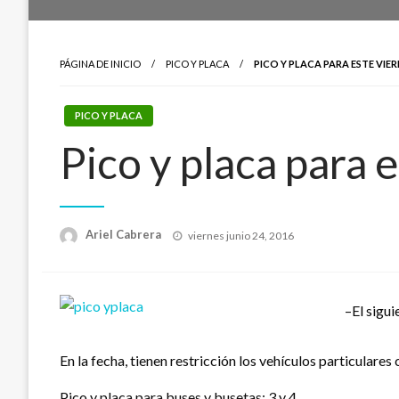
PÁGINA DE INICIO
PICO Y PLACA
PICO Y PLACA PARA ESTE VIE
PICO Y PLACA
Pico y placa para 
Publicado
Ariel Cabrera
viernes junio 24, 2016
el
–El sigui
En la fecha, tienen restricción los vehículos particulares c
Pico y placa para buses y busetas: 3 y 4