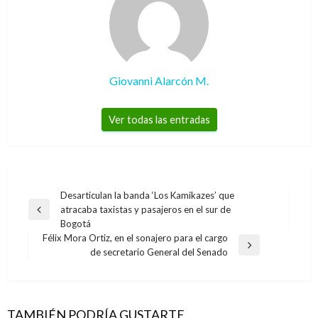
Giovanni Alarcón M.
Ver todas las entradas
Navegación
Desarticulan la banda ‘Los Kamikazes’ que
atracaba taxistas y pasajeros en el sur de
de
Entrada
Bogotá
anterior
entradas
Félix Mora Ortiz, en el sonajero para el cargo
Entrada
de secretario General del Senado
siguiente
BOGOTÁ
BOGOTÁ
Suba tuvo sesión extraordinaria de Mesa
Gobierno acompañó movilización de familiares
Sectorial de Sustancias Psicoactivas
TAMBIÉN PODRÍA GUSTARTE