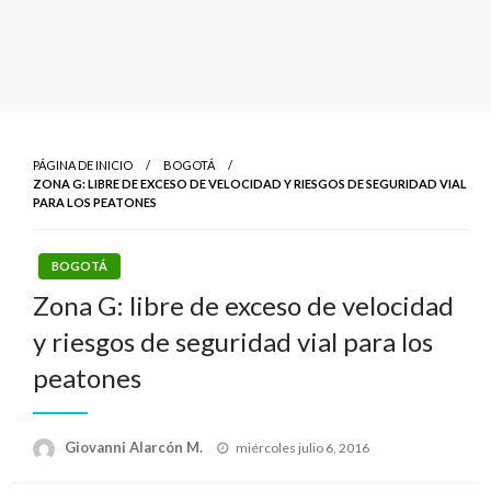
PÁGINA DE INICIO
BOGOTÁ
ZONA G: LIBRE DE EXCESO DE VELOCIDAD Y RIESGOS DE SEGURIDAD VIAL
PARA LOS PEATONES
BOGOTÁ
Zona G: libre de exceso de velocidad
y riesgos de seguridad vial para los
peatones
Publicado
Giovanni Alarcón M.
miércoles julio 6, 2016
el