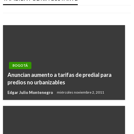
y víctimas de la UP
Manuel Reyes Beltran
domingo octubre 14, 2018
Manuel Reyes Beltran
viernes octubre 21, 2016
BOGOTÁ
Anuncian aumento a tarifas de predial para
predios no urbanizables
Edgar Julio Montenegro
miércoles noviembre 2, 2011