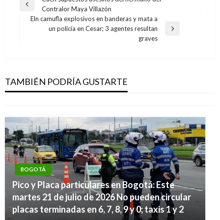
Navegación
Entrada
Contralor Maya Villazón
de
anterior
Eln camufla explosivos en banderas y mata a
entradas
un policía en Cesar; 3 agentes resultan
Entrada
BOGOTÁ
graves
siguiente
Se inicia demolición del primer edificio
construido ilegalmente en los Cerros
Orientales
TAMBIÉN PODRÍA GUSTARTE
Ariel Cabrera
miércoles agosto 14, 2019
BOGOTÁ
Pico y Placa particulares en Bogotá: Este
BOGOTÁ
martes 21 de julio de 2026 No pueden circular
El próximo 13 de agosto se realizará la
placas terminadas en 6, 7, 8, 9 y 0; taxis 1 y 2
consulta antitaurina en Bogotá