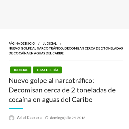
PÁGINA DE INICIO
JUDICIAL
NUEVO GOLPE AL NARCOTRÁFICO: DECOMISAN CERCA DE 2 TONELADAS
DE COCAÍNA EN AGUAS DEL CARIBE
JUDICIAL
TEMA DEL DÍA
Nuevo golpe al narcotráfico:
Decomisan cerca de 2 toneladas de
cocaína en aguas del Caribe
Publicado
Ariel Cabrera
domingo julio 24, 2016
el