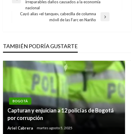
Entrada
irreparables daños causados a la economía
entradas
anterior
nacional
Cayó alias «el tanque», cabecilla de columna
Entrada
móvil de las Farc en Nariño
siguiente
TAMBIÉN PODRÍA GUSTARTE
PANORAMA NACIONAL
BOGOTÁ
Nuevo Código Electoral: Listas al Congreso y
Capturan y enjuician a 12 policías de Bogotá
demás corporaciones de elección popular
por corrupción
serán mitad mujeres y mitad hombres en 2020
Ariel Cabrera
martes agosto 5, 2025
Ariel Cabrera
jueves diciembre 17, 2020