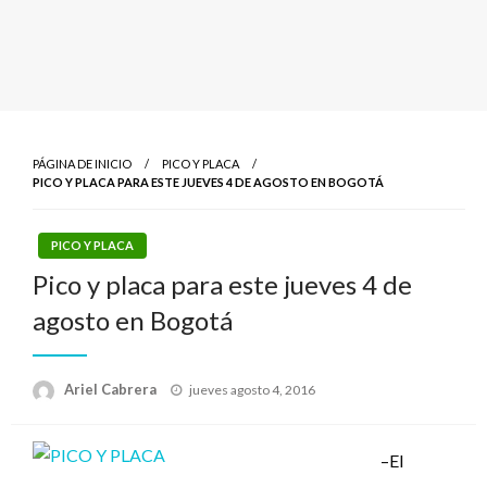
PÁGINA DE INICIO
PICO Y PLACA
PICO Y PLACA PARA ESTE JUEVES 4 DE AGOSTO EN BOGOTÁ
PICO Y PLACA
Pico y placa para este jueves 4 de
agosto en Bogotá
Publicado
Ariel Cabrera
jueves agosto 4, 2016
el
–El