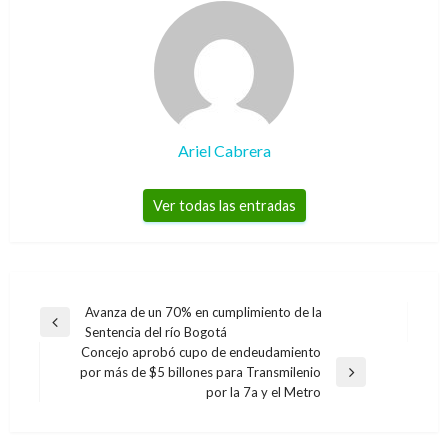
Ariel Cabrera
Ver todas las entradas
Navegación
Avanza de un 70% en cumplimiento de la
Entrada
Sentencia del río Bogotá
de
anterior
Concejo aprobó cupo de endeudamiento
entradas
por más de $5 billones para Transmilenio
Entrada
por la 7a y el Metro
siguiente
PICO Y PLACA
Pico y placa para este jueves 2 de agosto en