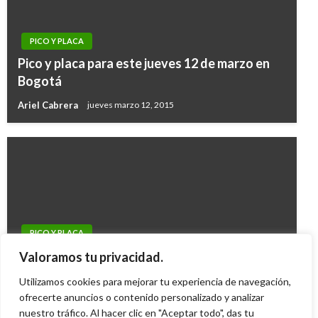
PICO Y PLACA
Pico y placa para este jueves 12 de marzo en
Bogotá
Ariel Cabrera
jueves marzo 12, 2015
PICO Y PLACA
Pico y Placa hoy jueves 9 de diciembre en
Valoramos tu privacidad.
Bogotá
Utilizamos cookies para mejorar tu experiencia de navegación,
Ariel Cabrera
ofrecerte anuncios o contenido personalizado y analizar
jueves diciembre 9, 2010
nuestro tráfico. Al hacer clic en "Aceptar todo", das tu