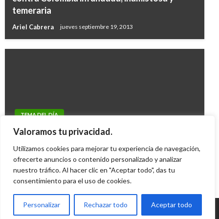
temeraria
Ariel Cabrera
jueves septiembre 19, 2013
TEMA DEL DÍA
“Sólo los infames justifican sus crímenes”:
Valoramos tu privacidad.
Mindefensa
Utilizamos cookies para mejorar tu experiencia de navegación,
Camilo Gonzalez
ofrecerte anuncios o contenido personalizado y analizar
miércoles enero 30, 2013
nuestro tráfico. Al hacer clic en "Aceptar todo", das tu
consentimiento para el uso de cookies.
Personalizar
Rechazar todo
Aceptar todo
© Radio Santa Fe 1070 am