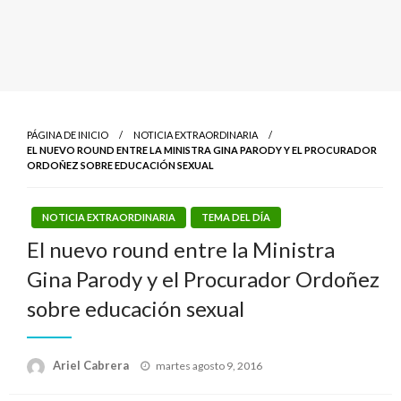
PÁGINA DE INICIO
NOTICIA EXTRAORDINARIA
EL NUEVO ROUND ENTRE LA MINISTRA GINA PARODY Y EL PROCURADOR
ORDOÑEZ SOBRE EDUCACIÓN SEXUAL
NOTICIA EXTRAORDINARIA
TEMA DEL DÍA
El nuevo round entre la Ministra
Gina Parody y el Procurador Ordoñez
sobre educación sexual
Publicado
Ariel Cabrera
martes agosto 9, 2016
el