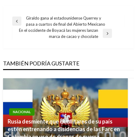
Navegación
Giraldo gana al estadounidense Querrey y
Entrada
pasa a cuartos de final del Abierto Mexicano
de
anterior
En el occidente de Boyacá las mujeres lanzan
entradas
Entrada
marca de cacao y chocolate
siguiente
TAMBIÉN PODRÍA GUSTARTE
NACIONAL
Rusia desmiente que exmilitares de su país
estén entrenando a disidencias de las Farc en
Colombia en uso de drones de guerra