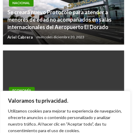
NACIONAL
Se creará nuevo Protocolo para atender a
menores de edad no acompañados en salas
internacionales del Aeropuerto El Dorado
Ariel Cabrera
miércoles diciembre 20, 2023
ECONOMÍA
Banco de la República advierte que el
Valoramos tu privacidad.
desempleo deprime el consumo en los hogares
Utilizamos cookies para mejorar tu experiencia de navegación,
Sergio Castillo
ofrecerte anuncios o contenido personalizado y analizar
lunes abril 5, 2010
nuestro tráfico. Al hacer clic en "Aceptar todo", das tu
consentimiento para el uso de cookies.