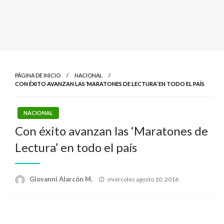
PÁGINA DE INICIO
NACIONAL
CON ÉXITO AVANZAN LAS ‘MARATONES DE LECTURA’ EN TODO EL PAÍS
NACIONAL
Con éxito avanzan las ‘Maratones de
Lectura’ en todo el país
Publicado
Giovanni Alarcón M.
miércoles agosto 10, 2016
el