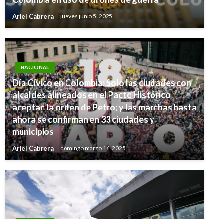
Ariel Cabrera
jueves junio 5, 2025
NACIONAL
Día Cívico en Colombia: Solo las ciudades con
alcaldes alineados en el Pacto Histórico
aceptan la orden de Petro; y las marchas hasta
ahora se confirman en 33 ciudades y
municipios
Ariel Cabrera
domingo marzo 16, 2025