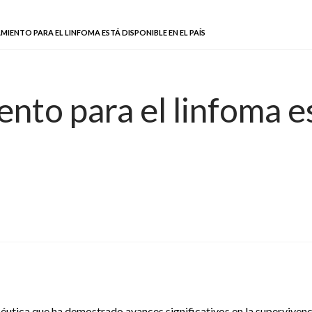
ENTO PARA EL LINFOMA ESTÁ DISPONIBLE EN EL PAÍS
nto para el linfoma es
éutica que ha demostrado avances significativos en la supervivenc