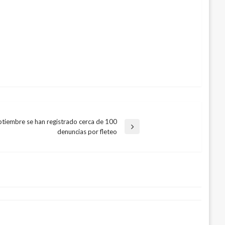
eptiembre se han registrado cerca de 100
denuncias por fleteo
de robótica más grande del mundo llega
con cambio de logo
, 2012