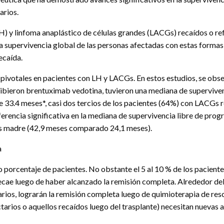
arios.
) y linfoma anaplástico de células grandes (LACGs) recaídos o ref
a supervivencia global de las personas afectadas con estas forma
ecaída.
pivotales en pacientes con LH y LACGs. En estos estudios, se obse
ibieron brentuximab vedotina, tuvieron una mediana de superviven
 33.4 meses*, casi dos tercios de los pacientes (64%) con LACGs r
encia significativa en la mediana de supervivencia libre de pro
las madre (42,9 meses comparado 24,1 meses).
a
porcentaje de pacientes. No obstante el 5 al 10 % de los pacientes
 recae luego de haber alcanzado la remisión completa. Alrededor del
arios, lograrán la remisión completa luego de quimioterapia de resc
tarios o aquellos recaídos luego del trasplante) necesitan nuevas a