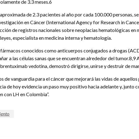
 solamente de 3.3 meses.6
aproximada de 2.3 pacientes al año por cada 100.000 personas, seg
nvestigación en Cáncer (International Agency for Research in Can
ión de registros nacionales sobre neoplacias hematológicas en nu
Reyes, especialista en medicina interna y hematología.
de fármacos conocidos como anticuerpos conjugados a drogas (ACD)
n dañar a las células sanas que se encuentran alrededor del tumor.8,
 brentuximab vedotina, demostró dirigirse, unirse y destruir de man
 de vanguardia para el cáncer que mejorará las vidas de aquellos 
icia de hoy evidencia un paso muy positivo hacia adelante y, junto
en con LH en Colombia”.
iento