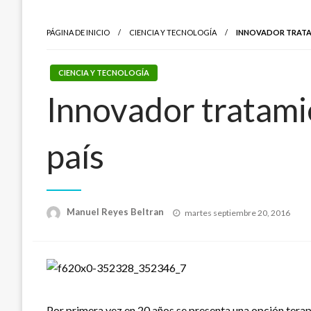
PÁGINA DE INICIO
CIENCIA Y TECNOLOGÍA
INNOVADOR TRATAMI
CIENCIA Y TECNOLOGÍA
Innovador tratamie
país
Publicado
Manuel Reyes Beltran
martes septiembre 20, 2016
el
Por primera vez en 20 años se presenta una opción terap