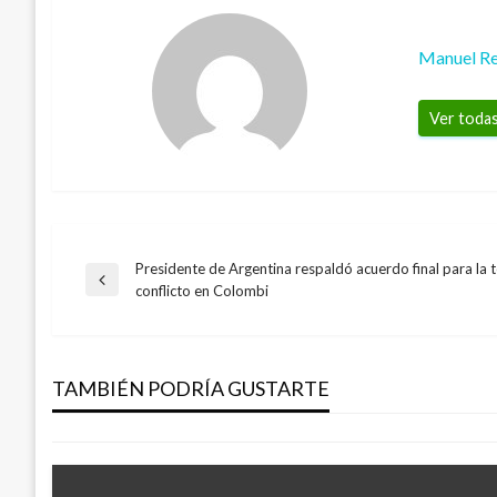
Manuel Re
Ver todas
Presidente de Argentina respaldó acuerdo final para la 
Navegación
Entrada
conflicto en Colombi
anterior
de
CIENCIA Y TECNOLOGÍA
Este fin de semana gran final del First 
TAMBIÉN PODRÍA GUSTARTE
entradas
Iván Briceño
viernes enero 25, 2019