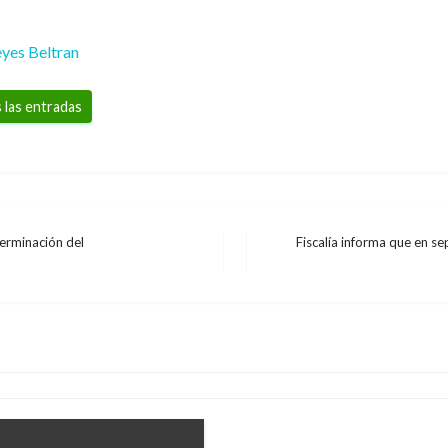
yes Beltran
 las entradas
terminación del
Fiscalía informa que en s
Entrada
CIENCIA Y TECNOLOGÍA
siguiente
Robotex, el festival 
CIENCIA Y TECNOLOGÍA
Lego League Colombia
a Colombia
Microsoft se renueva 
Iván Briceño
lunes junio 3, 2019
Carolina Urrego
jueves agosto 23