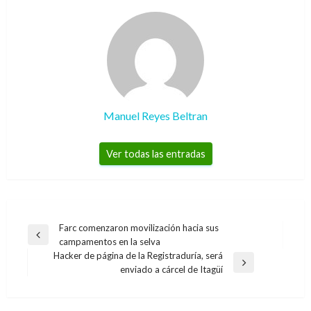
Manuel Reyes Beltran
Ver todas las entradas
Navegación
Farc comenzaron movilización hacia sus
Entrada
campamentos en la selva
de
anterior
Hacker de página de la Registraduría, será
entradas
Entrada
enviado a cárcel de Itagüí
siguiente