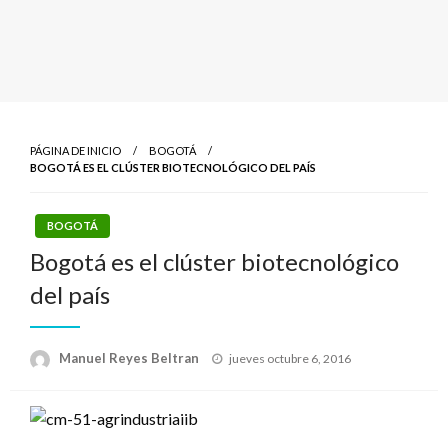
PÁGINA DE INICIO
BOGOTÁ
BOGOTÁ ES EL CLÚSTER BIOTECNOLÓGICO DEL PAÍS
BOGOTÁ
Bogotá es el clúster biotecnológico
del país
Publicado
Manuel Reyes Beltran
jueves octubre 6, 2016
el