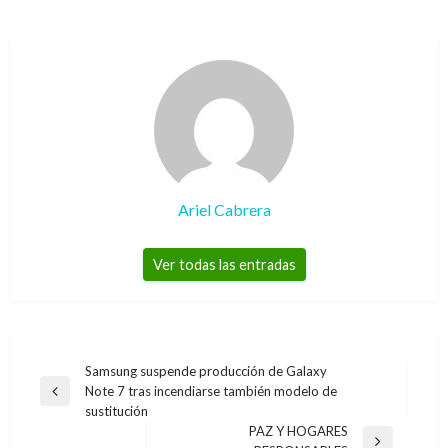
Ariel Cabrera
Ver todas las entradas
Navegación
Samsung suspende producción de Galaxy
Note 7 tras incendiarse también modelo de
de
Entrada
sustitución
anterior
entradas
PAZ Y HOGARES