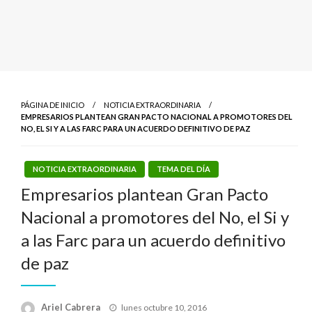
PÁGINA DE INICIO
NOTICIA EXTRAORDINARIA
EMPRESARIOS PLANTEAN GRAN PACTO NACIONAL A PROMOTORES DEL
NO, EL SI Y A LAS FARC PARA UN ACUERDO DEFINITIVO DE PAZ
NOTICIA EXTRAORDINARIA
TEMA DEL DÍA
Empresarios plantean Gran Pacto
Nacional a promotores del No, el Si y
a las Farc para un acuerdo definitivo
de paz
Publicado
Ariel Cabrera
lunes octubre 10, 2016