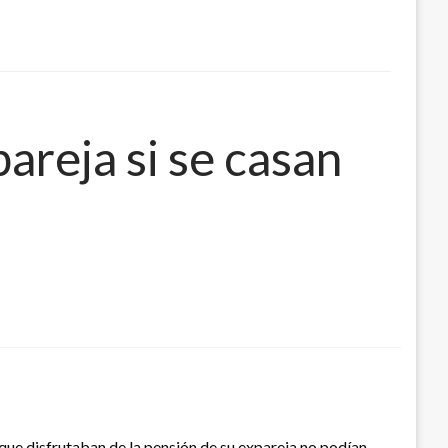
areja si se casan
 que disfrutaban de la pensión de su expareja no podían