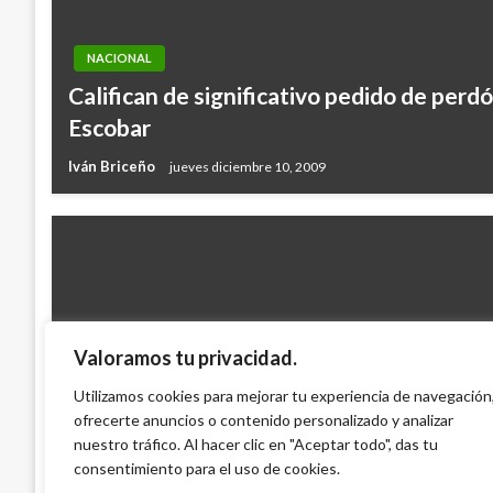
NACIONAL
Califican de significativo pedido de perdó
Escobar
Iván Briceño
jueves diciembre 10, 2009
Valoramos tu privacidad.
NACIONAL
Rogativa para que llueva hará este domin
Utilizamos cookies para mejorar tu experiencia de navegación
ofrecerte anuncios o contenido personalizado y analizar
Atlántico
nuestro tráfico. Al hacer clic en "Aceptar todo", das tu
Ariel Cabrera
miércoles julio 30, 2014
consentimiento para el uso de cookies.