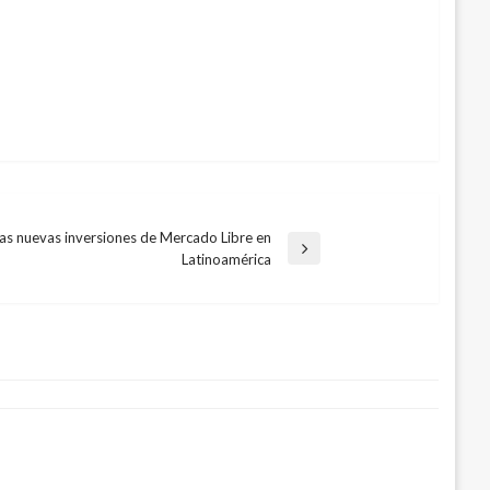
las nuevas inversiones de Mercado Libre en
Latinoamérica
onales de Atención a Víctimas en
 4, 2021