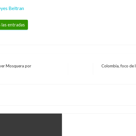
yes Beltran
 las entradas
nyer Mosquera por
Colombia, foco de 
Entrada
NACIONAL
siguiente
Reabren Centros Regi
Cundinamarca
Giovanni Alarcón M.
jueves marzo