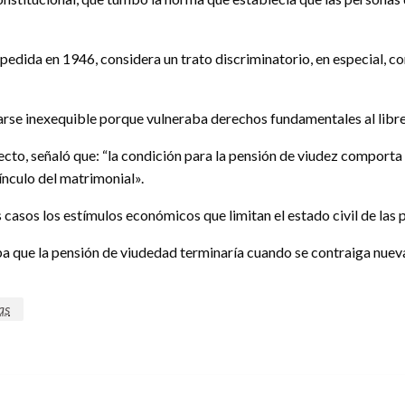
expedida en 1946, considera un trato discriminatorio, en especial,
se inexequible porque vulneraba derechos fundamentales al libre de
cto, señaló que: “la condición para la pensión de viudez comporta u
nculo del matrimonial».
asos los estímulos económicos que limitan el estado civil de las p
aba que la pensión de viudedad terminaría cuando se contraiga nu
as