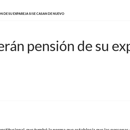
N DE SU EXPAREJA SI SE CASAN DE NUEVO
rán pensión de su exp
onstitucional, que tumbó la norma que establecía que las personas