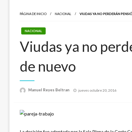
PÁGINA DE INICIO
NACIONAL
VIUDAS YA NO PERDERÁN PENSIÓ
NACIONAL
Viudas ya no perde
de nuevo
Publicado
Manuel Reyes Beltran
jueves octubre 20, 2016
el
La decisión fue adoptada por la Sala Plena de la Corte C