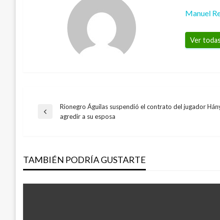
Manuel Re
Ver todas
Rionegro Águilas suspendió el contrato del jugador Há
Navegación
Entrada
agredir a su esposa
anterior
de
TAMBIÉN PODRÍA GUSTARTE
entradas