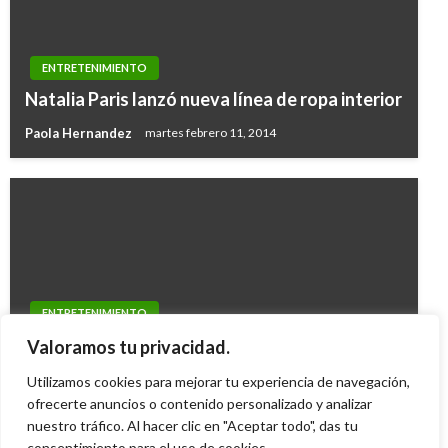
ENTRETENIMIENTO
Natalia Paris lanzó nueva línea de ropa interior
Paola Hernandez
martes febrero 11, 2014
ENTRETENIMIENTO
Videos de Bomba Estéreo y Carlos Vives,
Valoramos tu privacidad.
enamoran a la comunidad internacional
Utilizamos cookies para mejorar tu experiencia de navegación,
Mary Gomez
ofrecerte anuncios o contenido personalizado y analizar
lunes agosto 3, 2015
nuestro tráfico. Al hacer clic en "Aceptar todo", das tu
consentimiento para el uso de cookies.