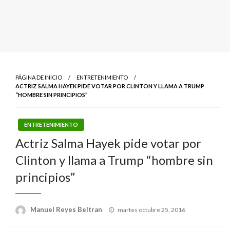
PÁGINA DE INICIO
ENTRETENIMIENTO
ACTRIZ SALMA HAYEK PIDE VOTAR POR CLINTON Y LLAMA A TRUMP
“HOMBRE SIN PRINCIPIOS”
ENTRETENIMIENTO
Actriz Salma Hayek pide votar por
Clinton y llama a Trump “hombre sin
principios”
Publicado
Manuel Reyes Beltran
martes octubre 25, 2016
el