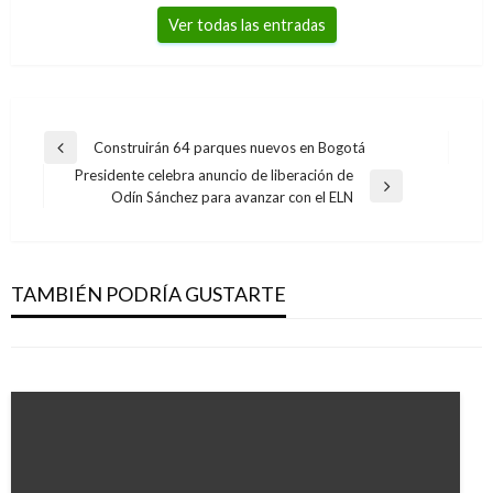
Ver todas las entradas
Navegación
Construirán 64 parques nuevos en Bogotá
Entrada
de
Presidente celebra anuncio de liberación de
anterior
Entrada
Odín Sánchez para avanzar con el ELN
entradas
siguiente
ENTRETENIMIENTO
ENTRETENIMIENTO
Fonseca recibió reconocimiento internacional
Hallan cuerpo sin vida de actor mexicano
en New York
TAMBIÉN PODRÍA GUSTARTE
Renato López, asesinado a tiros
Iván Briceño
lunes septiembre 24, 2018
Manuel Reyes Beltran
viernes noviembre 25, 2016