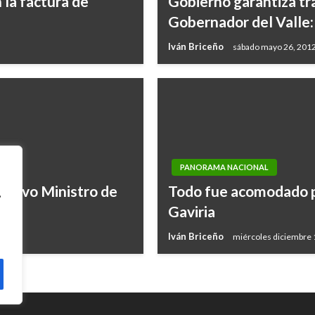
 la factura de
Gobierno garantiza tr
Gobernador del Valle:
Iván Briceño
sábado mayo 26, 201
PANORAMA NACIONAL
nuevo Ministro de
Todo fue acomodado par
,
Gaviria
Iván Briceño
miércoles diciembre 