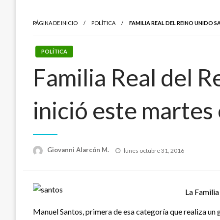
PÁGINA DE INICIO
POLÍTICA
FAMILIA REAL DEL REINO UNIDO S
POLÍTICA
Familia Real del R
inició este martes
Publicado
Giovanni Alarcón M.
lunes octubre 31, 2016
el
La Familia
Manuel Santos, primera de esa categoría que realiza un g