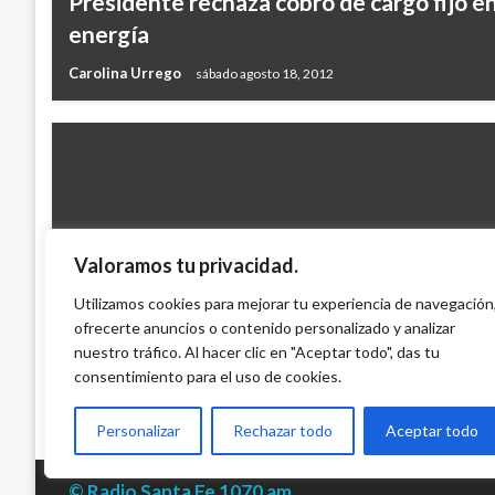
Presidente rechaza cobro de cargo fijo en
energía
Carolina Urrego
sábado agosto 18, 2012
Valoramos tu privacidad.
NACIONAL
Santos designó a Miguel Peñaloza como 
Utilizamos cookies para mejorar tu experiencia de navegación
ofrecerte anuncios o contenido personalizado y analizar
Transporte
nuestro tráfico. Al hacer clic en "Aceptar todo", das tu
Iván Briceño
sábado mayo 19, 2012
consentimiento para el uso de cookies.
Personalizar
Rechazar todo
Aceptar todo
© Radio Santa Fe 1070 am