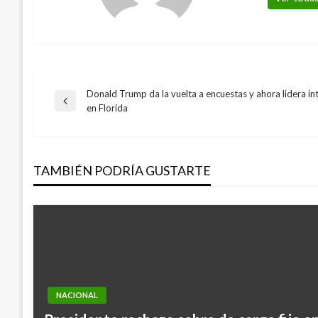
Donald Trump da la vuelta a encuestas y ahora lidera in
Navegación
Entrada
en Florida
anterior
de
TAMBIÉN PODRÍA GUSTARTE
entradas
NACIONAL