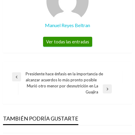
Manuel Reyes Beltran
Ver todas las entradas
Navegación
Presidente hace énfasis en la importancia de
Entrada
alcanzar acuerdos lo más pronto posible
de
anterior
Murió otro menor por desnutrición en La
entradas
NOTICIA EXTRAORDINARIA
Entrada
Guajira
siguiente
Gobierno de Colombia expresa
«preocupación» por encarcelamiento de
Ledezma y López en Venezuela
TAMBIÉN PODRÍA GUSTARTE
Manuel Reyes Beltran
martes agosto 1, 2017