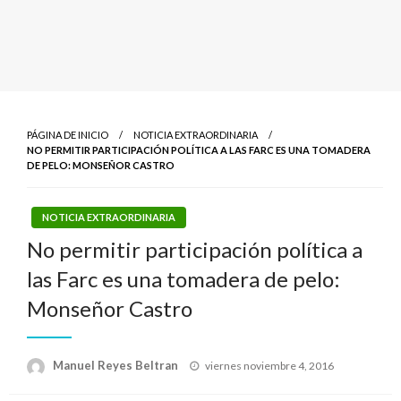
PÁGINA DE INICIO
NOTICIA EXTRAORDINARIA
NO PERMITIR PARTICIPACIÓN POLÍTICA A LAS FARC ES UNA TOMADERA
DE PELO: MONSEÑOR CASTRO
NOTICIA EXTRAORDINARIA
No permitir participación política a
las Farc es una tomadera de pelo:
Monseñor Castro
Publicado
Manuel Reyes Beltran
viernes noviembre 4, 2016
el