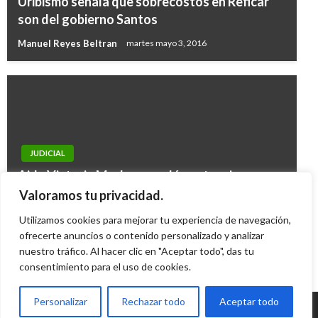
Uribismo señala que sobrecostos en Reficar
son del gobierno Santos
Manuel Reyes Beltran
martes mayo 3, 2016
JUDICIAL
Aida Victoria Merlano apeló sentencia por
fuga de su mamá; Fiscalía pidió 17 años de
Valoramos tu privacidad.
condena
Utilizamos cookies para mejorar tu experiencia de navegación,
Ariel Cabrera
ofrecerte anuncios o contenido personalizado y analizar
miércoles septiembre 7, 2022
nuestro tráfico. Al hacer clic en "Aceptar todo", das tu
consentimiento para el uso de cookies.
Personalizar
Rechazar todo
Aceptar todo
© Radio Santa Fe 1070 am