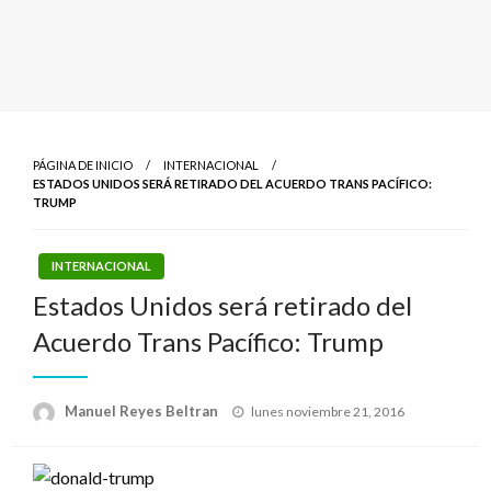
PÁGINA DE INICIO
INTERNACIONAL
ESTADOS UNIDOS SERÁ RETIRADO DEL ACUERDO TRANS PACÍFICO:
TRUMP
INTERNACIONAL
Estados Unidos será retirado del
Acuerdo Trans Pacífico: Trump
Publicado
Manuel Reyes Beltran
lunes noviembre 21, 2016
el