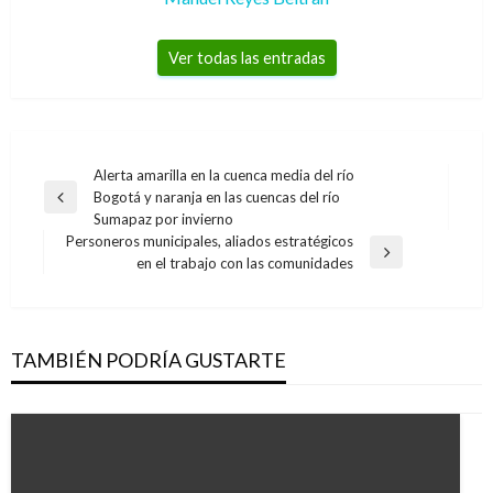
Ver todas las entradas
Navegación
Alerta amarilla en la cuenca media del río
Bogotá y naranja en las cuencas del río
de
Entrada
Sumapaz por invierno
anterior
entradas
Personeros municipales, aliados estratégicos
Entrada
en el trabajo con las comunidades
siguiente
TAMBIÉN PODRÍA GUSTARTE