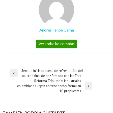
Andres Felipe Gama
Ver todas las entradas
Navegación
Senado inicia proceso de refrendación del
Entrada
acuerdo final de paz firmado con las Farc
de
anterior
Reforma Tributaria: Industriales
entradas
colombianos urgen correcciones y formulan
Entrada
10 propuestas
siguiente
TAMBIÉN PODRÍA GUSTARTE