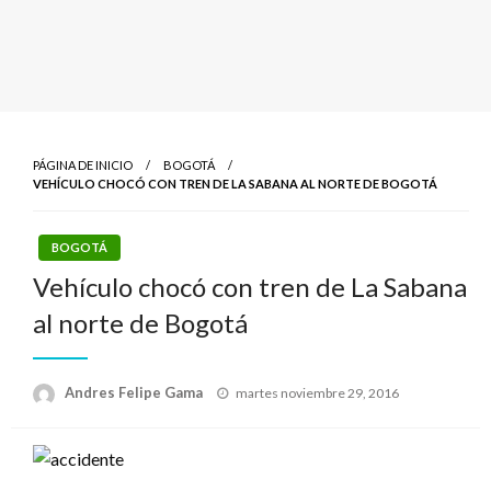
PÁGINA DE INICIO
BOGOTÁ
VEHÍCULO CHOCÓ CON TREN DE LA SABANA AL NORTE DE BOGOTÁ
BOGOTÁ
Vehículo chocó con tren de La Sabana
al norte de Bogotá
Publicado
Andres Felipe Gama
martes noviembre 29, 2016
el