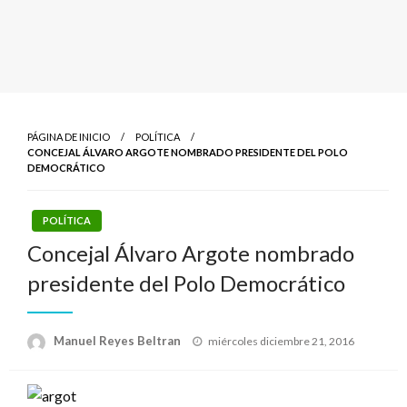
PÁGINA DE INICIO
POLÍTICA
CONCEJAL ÁLVARO ARGOTE NOMBRADO PRESIDENTE DEL POLO
DEMOCRÁTICO
POLÍTICA
Concejal Álvaro Argote nombrado
presidente del Polo Democrático
Publicado
Manuel Reyes Beltran
miércoles diciembre 21, 2016
el