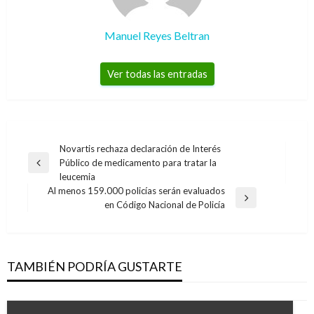
Manuel Reyes Beltran
Ver todas las entradas
Navegación
Novartis rechaza declaración de Interés
Público de medicamento para tratar la
de
Entrada
leucemia
anterior
entradas
Al menos 159.000 policías serán evaluados
Entrada
en Código Nacional de Policía
siguiente
TAMBIÉN PODRÍA GUSTARTE