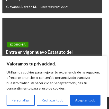
Giovanni Alarcón M.
lunes febrero 9, 2009
ECONOMÍA
Entra en vigor nuevo Estatuto del
PANORAMA NACIONAL
Consumidor; sanciona publicidad engañosa y
Aprobado proyecto que promueve el uso de
Valoramos tu privacidad.
otras tretas
vehículos eléctricos
Utilizamos cookies para mejorar tu experiencia de navegación,
Ariel Cabrera
jueves abril 12, 2012
Iván Briceño
ofrecerte anuncios o contenido personalizado y analizar
jueves mayo 30, 2019
nuestro tráfico. Al hacer clic en "Aceptar todo", das tu
consentimiento para el uso de cookies.
Personalizar
Rechazar todo
Aceptar todo
© Radio Santa Fe 1070 am