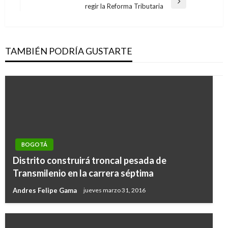
entradas
Entrada
regir la Reforma Tributaria
siguiente
TAMBIÉN PODRÍA GUSTARTE
BOGOTÁ
Distrito construirá troncal pesada de
Transmilenio en la carrera séptima
Andres Felipe Gama
jueves marzo 31, 2016