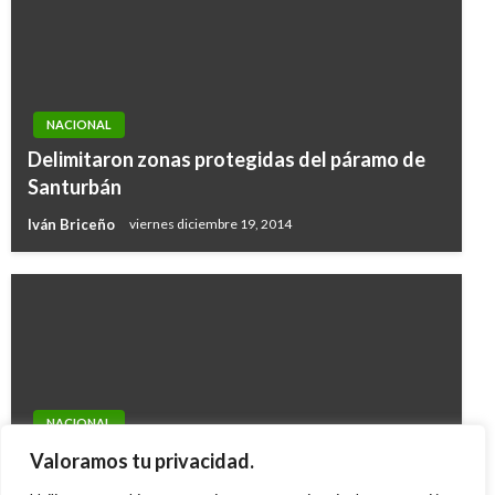
NACIONAL
Delimitaron zonas protegidas del páramo de
Santurbán
Iván Briceño
viernes diciembre 19, 2014
NACIONAL
Policía incautó 1,304 kilos de cocaína en
Valoramos tu privacidad.
Buenaventura, Valle del Cauca