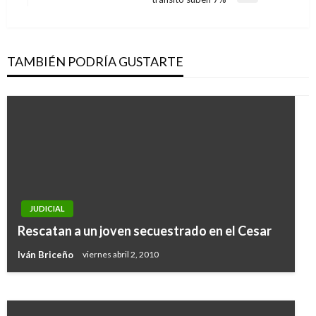
siguiente
TAMBIÉN PODRÍA GUSTARTE
NACIONAL
JUDICIAL
Sancionan al departamento de San Andrés y a
Rescatan a un joven secuestrado en el Cesar
la IPS Universitaria de Antioquia
Iván Briceño
viernes abril 2, 2010
Giovanni Alarcón M.
sábado junio 23, 2018