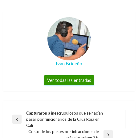
Iván Briceño
Ver todas las entradas
Navegación
Capturaron a inescrupulosos que se hacían
pasar por funcionarios de la Cruz Roja en
de
Entrada
Cali
anterior
entradas
Costo de los partes por infracciones de
Entrada
tránsito suben 7%