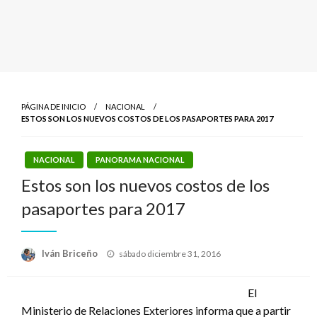
PÁGINA DE INICIO
NACIONAL
ESTOS SON LOS NUEVOS COSTOS DE LOS PASAPORTES PARA 2017
NACIONAL
PANORAMA NACIONAL
Estos son los nuevos costos de los
pasaportes para 2017
Publicado
Iván Briceño
sábado diciembre 31, 2016
el
El
Ministerio de Relaciones Exteriores informa que a partir