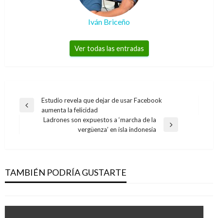
Iván Briceño
Ver todas las entradas
Navegación
Estudio revela que dejar de usar Facebook
Entrada
aumenta la felicidad
de
anterior
Ladrones son expuestos a ‘marcha de la
entradas
Entrada
vergüenza’ en isla indonesia
siguiente
CUNDINAMARCA
Lotería de Cundinamarca rompió récord en
ventas con Sorteo de la prosperidad
TAMBIÉN PODRÍA GUSTARTE
Iván Briceño
viernes diciembre 8, 2017