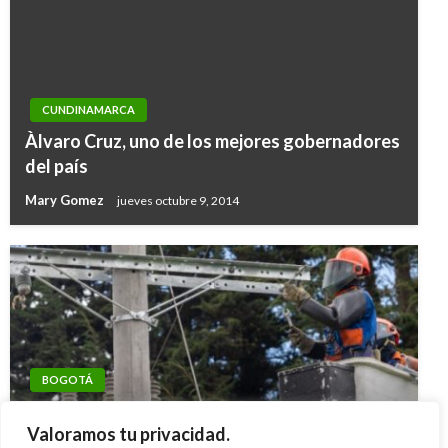
CUNDINAMARCA
Àlvaro Cruz, uno de los mejores gobernadores
del país
Mary Gomez
jueves octubre 9, 2014
BOGOTÁ
CUNDINAMARCA
Cortes de luz este miércoles 30 de julio de
Corte ordena urgente solución al problema de
Valoramos tu privacidad.
2025 en Bogotá, Chía y Cota