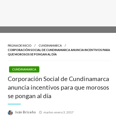
PÁGINA DE INICIO
CUNDINAMARCA
CORPORACIÓN SOCIAL DE CUNDINAMARCA ANUNCIA INCENTIVOS PARA
QUE MOROSOS SE PONGAN AL DÍA
CUNDINAMARCA
Corporación Social de Cundinamarca
anuncia incentivos para que morosos
se pongan al día
Publicado
Iván Briceño
martes enero 3, 2017