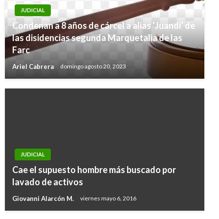
JUDICIAL
Condenan a 8 años de cárcel a alias ‘Juandi’ de
las disidencias segunda Marquetalia de las
Farc
Ariel Cabrera
domingo agosto 20, 2023
JUDICIAL
Cae el supuesto hombre más buscado por
lavado de activos
Giovanni Alarcón M.
viernes mayo 6, 2016