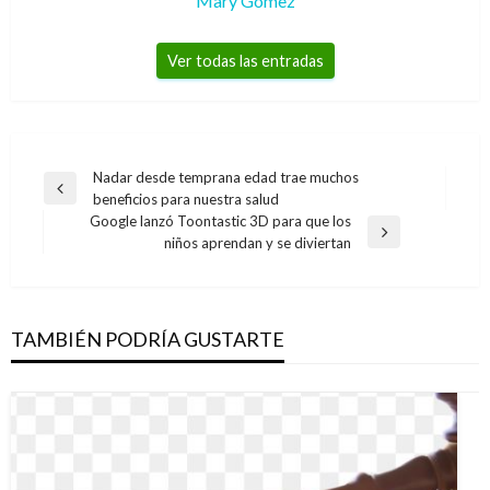
Mary Gomez
Ver todas las entradas
Navegación
Nadar desde temprana edad trae muchos
Entrada
beneficios para nuestra salud
de
anterior
Google lanzó Toontastic 3D para que los
entradas
Entrada
niños aprendan y se diviertan
siguiente
TAMBIÉN PODRÍA GUSTARTE