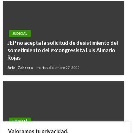
JUDICIAL
JEP no acepta la solicitud de desistimiento del
sometimiento del excongresista Luis Almario
Rojas
Ariel Cabrera
martes diciembre 27, 2022
BOGOTÁ
En redada contra la delincuencia
Valoramos tu privacidad.