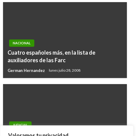
NACIONAL
Cuatro españoles más, en la lista de
auxiliadores de las Farc
German Hernandez
lunes julio 28, 2008
JUDICIAL
En 2009 se fugaron 179 presos con detención
Valoramos tu privacidad.