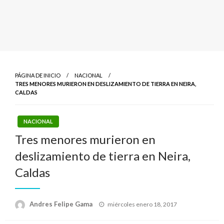
PÁGINA DE INICIO
NACIONAL
TRES MENORES MURIERON EN DESLIZAMIENTO DE TIERRA EN NEIRA,
CALDAS
NACIONAL
Tres menores murieron en
deslizamiento de tierra en Neira,
Caldas
Publicado
Andres Felipe Gama
miércoles enero 18, 2017
el