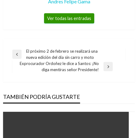
Andres Felipe Gama
Ver todas las entradas
Navegación
El próximo 2 de febrero se realizará una
Entrada
nueva edición del día sin carro y moto
de
anterior
Exprocurador Ordoñez le dice a Santos: ¡No
entradas
Entrada
diga mentiras señor Presidente!
siguiente
TAMBIÉN PODRÍA GUSTARTE