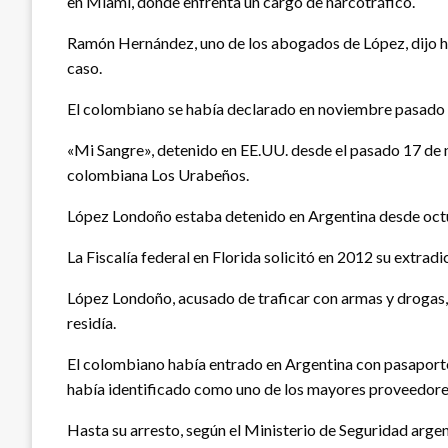
en Miami, donde enfrenta un cargo de narcotráfico.
Ramón Hernández, uno de los abogados de López, dijo hoy 
caso.
El colombiano se había declarado en noviembre pasado «
«Mi Sangre», detenido en EE.UU. desde el pasado 17 de n
colombiana Los Urabeños.
López Londoño estaba detenido en Argentina desde octubr
La Fiscalía federal en Florida solicitó en 2012 su extrad
López Londoño, acusado de traficar con armas y drogas, f
residía.
El colombiano había entrado en Argentina con pasaporte f
había identificado como uno de los mayores proveedores
Hasta su arresto, según el Ministerio de Seguridad arge