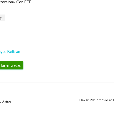
xtorsión». Con EFE
e
yes Beltran
 las entradas
Dakar-2017 movió en Bo
 30 años
Entrada
JUDICIAL
siguiente