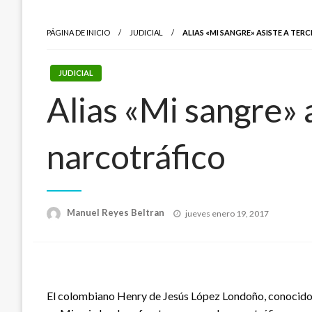
PÁGINA DE INICIO
JUDICIAL
ALIAS «MI SANGRE» ASISTE A TER
JUDICIAL
Alias «Mi sangre» 
narcotráfico
Publicado
Manuel Reyes Beltran
jueves enero 19, 2017
el
El colombiano Henry de Jesús López Londoño, conocido 