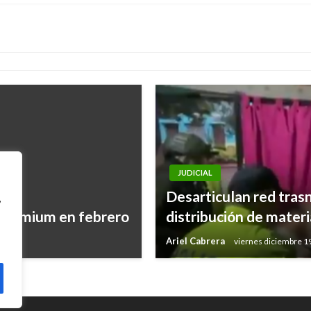
Cancillería señaló qu
os sexuales
detenidos
Manuel Reyes Beltran
martes fe
JUDICIAL
Desarticulan red tras
,
 Premium en febrero
distribución de materi
Ariel Cabrera
viernes diciembre 1