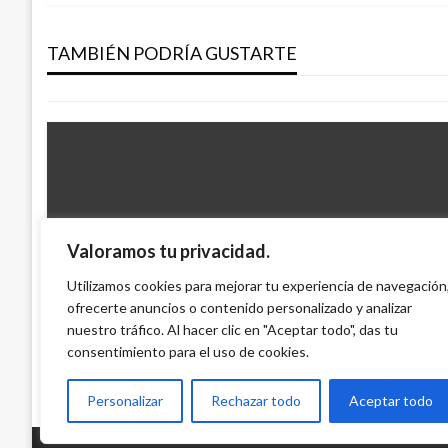
de
JUDICIAL
Capturado psicólogo por presuntos abus
TAMBIÉN PODRÍA GUSTARTE
entradas
Manuel Reyes Beltran
miércoles mayo 10, 2017
Valoramos tu privacidad.
JUDICIAL
Utilizamos cookies para mejorar tu experiencia de navegación
Imputarán cargos a directivos del Fondo
ofrecerte anuncios o contenido personalizado y analizar
nuestro tráfico. Al hacer clic en "Aceptar todo", das tu
Giovanni Alarcón M.
martes enero 20, 2015
consentimiento para el uso de cookies.
Personalizar
Rechazar todo
Aceptar todo