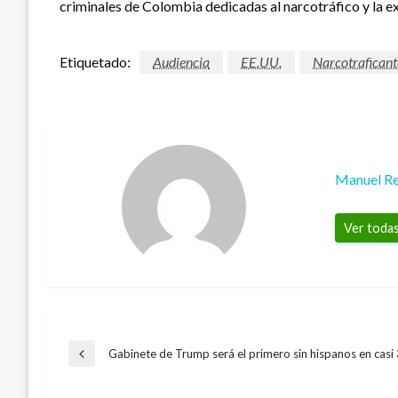
criminales de Colombia dedicadas al narcotráfico y la e
Etiquetado:
Audiencia
EE.UU.
Narcotraficant
Manuel Re
Ver todas
Navegación
Gabinete de Trump será el primero sin hispanos en casi
Entrada
anterior