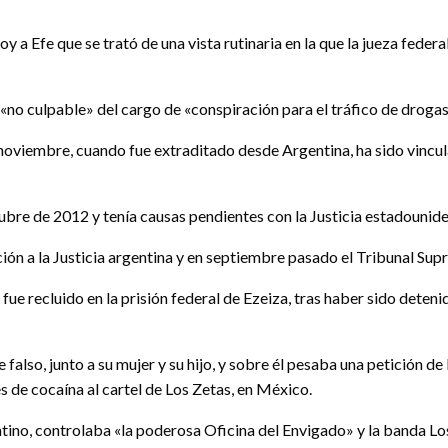
a Efe que se trató de una vista rutinaria en la que la jueza feder
no culpable» del cargo de «conspiración para el tráfico de droga
oviembre, cuando fue extraditado desde Argentina, ha sido vincul
e de 2012 y tenía causas pendientes con la Justicia estadounidens
ición a la Justicia argentina y en septiembre pasado el Tribunal Sup
ue recluido en la prisión federal de Ezeiza, tras haber sido deteni
also, junto a su mujer y su hijo, y sobre él pesaba una petición d
 de cocaína al cartel de Los Zetas, en México.
ntino, controlaba «la poderosa Oficina del Envigado» y la banda L