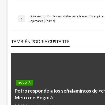
Inició inscripción de candidatos para la elección atípica 
Navegación
Entrada
Cajamarca (Tolima)
anterior
de
TAMBIÉN PODRÍA GUSTARTE
entradas
BOGOTÁ
Petro responde a los señalamintos de «ch
Metro de Bogotá