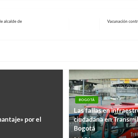
de alcalde de
Vacunación contra
Entrada
siguiente
BOGOTÁ
Las fallas en infraest
antaje» por el
ciudadana en Transmil
Bogotá