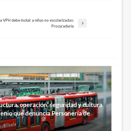
 VPH debe incluir a niñas no escolarizadas:
Procuraduría
ructura, operación, seguridad y cultura
enio que denuncia Personería de