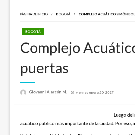
PÁGINA DE INICIO
BOGOTÁ
COMPLEJO ACUÁTICO SIMÓN BOLÍ
BOGOTÁ
Complejo Acuático
puertas
Publicado
Giovanni Alarcón M.
viernes enero 20, 2017
el
Luego del 
acuático público más importante de la ciudad. Por eso, a 