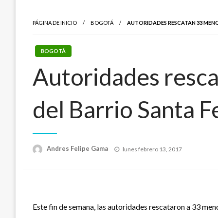
PÁGINA DE INICIO
BOGOTÁ
AUTORIDADES RESCATAN 33 MENOR
BOGOTÁ
Autoridades resca
del Barrio Santa F
Publicado
Andres Felipe Gama
lunes febrero 13, 2017
el
Este fin de semana, las autoridades rescataron a 33 men