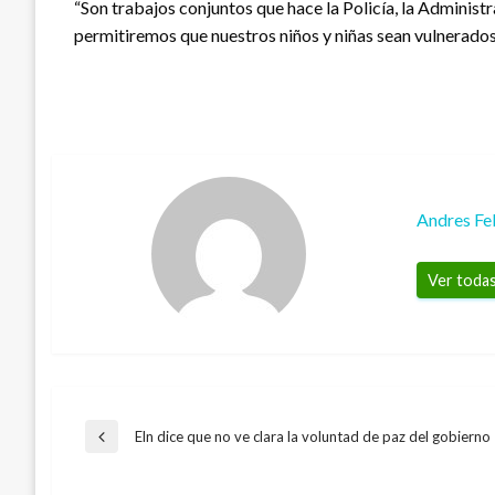
“Son trabajos conjuntos que hace la Policía, la Administr
permitiremos que nuestros niños y niñas sean vulnerados”
Andres Fe
Ver todas
Navegación
Eln dice que no ve clara la voluntad de paz del gobierno
Entrada
anterior