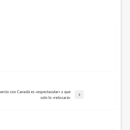
ercio con Canadá es «espectacular» y que
solo lo «retocará»
 para cuerpos de Bomberos del país
ero 20, 2021