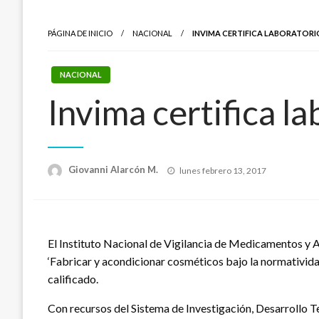
PÁGINA DE INICIO
NACIONAL
INVIMA CERTIFICA LABORATORI
NACIONAL
Invima certifica l
Publicado
Giovanni Alarcón M.
lunes febrero 13, 2017
el
El Instituto Nacional de Vigilancia de Medicamentos y A
‘Fabricar y acondicionar cosméticos bajo la normatividad
calificado.
Con recursos del Sistema de Investigación, Desarrollo