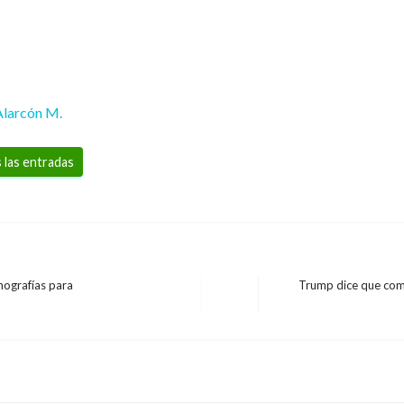
Alarcón M.
 las entradas
mografías para
Trump dice que com
Entrada
siguiente
ara fortalecer la
NACIONAL
Aprobado presupuesto
Giovanni Alarcón M.
miércoles en