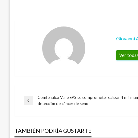
Giovanni 
Ver todas
Comfenalco Valle EPS se compromete realizar 4 mil ma
Navegación
Entrada
detección de cáncer de seno
NACIONAL
anterior
de
Ministerio de Educación expidió decreto p
enseñanza de historia, ética y ciudadanía
TAMBIÉN PODRÍA GUSTARTE
entradas
Giovanni Alarcón M.
lunes septiembre 16, 2019