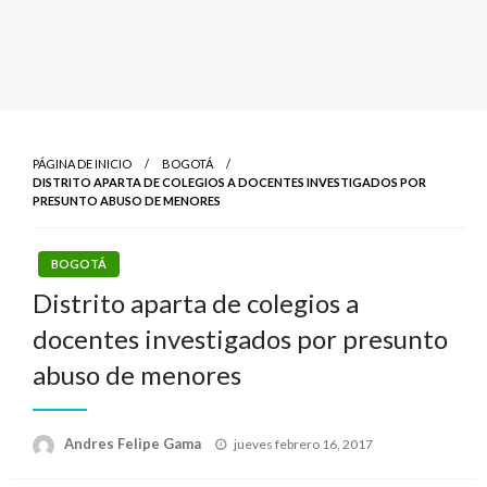
PÁGINA DE INICIO
BOGOTÁ
DISTRITO APARTA DE COLEGIOS A DOCENTES INVESTIGADOS POR
PRESUNTO ABUSO DE MENORES
BOGOTÁ
Distrito aparta de colegios a
docentes investigados por presunto
abuso de menores
Publicado
Andres Felipe Gama
jueves febrero 16, 2017
el