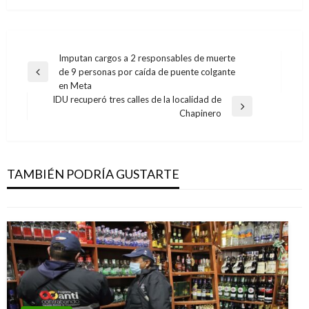
Navegación
Imputan cargos a 2 responsables de muerte
de 9 personas por caída de puente colgante
de
Entrada
en Meta
anterior
entradas
IDU recuperó tres calles de la localidad de
Entrada
Chapinero
siguiente
BOGOTÁ
Concejo de la ciudad debate la temporada
taurina en Bogotá
TAMBIÉN PODRÍA GUSTARTE
Manuel Reyes Beltran
jueves febrero 27, 2020