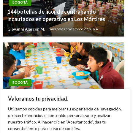
BOGOTÁ
144 botellas de licor de contrabando
incautados en operativo en Los Mártires
Giovanni Alarcón M.
miércoles noviembre 27, 2024
BOGOTÁ
BOGOTÁ
Bogotá fue reconocida como la entidad
Cámara de Comercio de Bogotá realizará
Valoramos tu privacidad.
territorial certificada con el mejor PAE
jornada de conciliación gratuita
Utilizamos cookies para mejorar tu experiencia de navegación,
Giovanni Alarcón M.
viernes diciembre 6, 2024
ofrecerte anuncios o contenido personalizado y analizar
Manuel Reyes Beltran
miércoles junio 28, 2017
nuestro tráfico. Al hacer clic en "Aceptar todo", das tu
consentimiento para el uso de cookies.