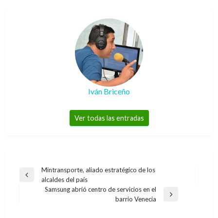
Iván Briceño
Ver todas las entradas
Navegación
Mintransporte, aliado estratégico de los
Entrada
alcaldes del país
de
anterior
Samsung abrió centro de servicios en el
entradas
Entrada
barrio Venecia
siguiente