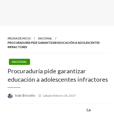
PÁGINA DE INICIO
NACIONAL
PROCURADURÍA PIDE GARANTIZAR EDUCACIÓN A ADOLESCENTES
INFRACTORES
NACIONAL
Procuraduría pide garantizar
educación a adolescentes infractores
Publicado
Iván Briceño
sábado febrero 18, 2017
el
La