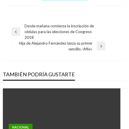
Navegación
Desde mañana comienza la inscripción de
cédulas para las elecciones de Congreso
de
Entrada
2018
anterior
entradas
Hija de Alejandro Fernández lanza su primer
Entrada
sencillo, «Mío»
siguiente
TAMBIÉN PODRÍA GUSTARTE
NACIONAL