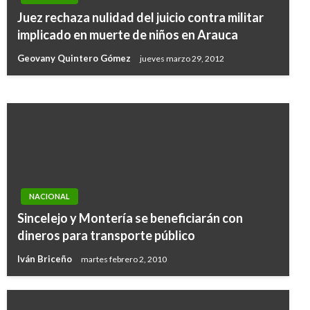
NACIONAL
Juez rechaza nulidad del juicio contra militar
Restablecen completamente el servicio de
implicado en muerte de niños en Arauca
acueducto en Mocoa
Geovany Quintero Gómez
jueves marzo 29, 2012
Iván Briceño
martes mayo 2, 2017
NACIONAL
Sincelejo y Montería se beneficiarán con
dineros para transporte público
Iván Briceño
martes febrero 2, 2010