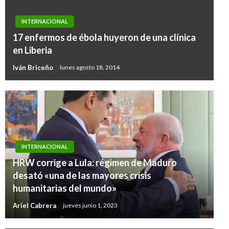
INTERNACIONAL
17 enfermos de ébola huyeron de una clínica
en Liberia
Iván Briceño
lunes agosto 18, 2014
INTERNACIONAL
HRW corrige a Lula: régimen de Maduro
desató «una de las mayores crisis
humanitarias del mundo»
Ariel Cabrera
jueves junio 1, 2023