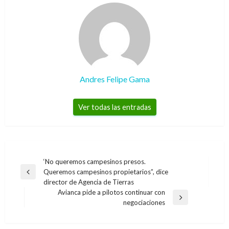
Andres Felipe Gama
Ver todas las entradas
Navegación
‘No queremos campesinos presos.
Queremos campesinos propietarios”, dice
de
Entrada
director de Agencia de Tierras
anterior
entradas
Avianca pide a pilotos continuar con
Entrada
negociaciones
siguiente