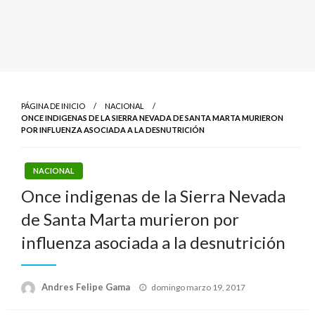
PÁGINA DE INICIO
NACIONAL
ONCE INDIGENAS DE LA SIERRA NEVADA DE SANTA MARTA MURIERON
POR INFLUENZA ASOCIADA A LA DESNUTRICIÓN
NACIONAL
Once indigenas de la Sierra Nevada
de Santa Marta murieron por
influenza asociada a la desnutrición
Publicado
Andres Felipe Gama
domingo marzo 19, 2017
el