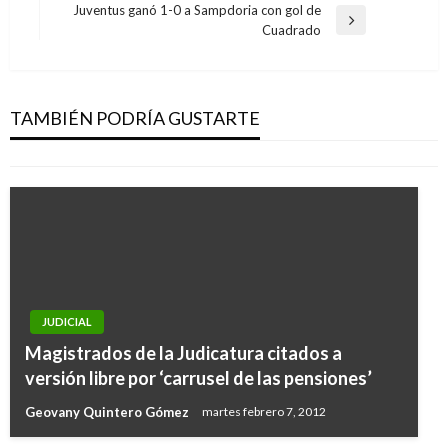
entradas
Juventus ganó 1-0 a Sampdoria con gol de
Entrada
Cuadrado
siguiente
NACIONAL
Resultados de las loterías y chances de este
lunes 24 de julio en Colombia
TAMBIÉN PODRÍA GUSTARTE
Ariel Cabrera
martes julio 25, 2017
JUDICIAL
Magistrados de la Judicatura citados a
versión libre por ‘carrusel de las pensiones’
Geovany Quintero Gómez
martes febrero 7, 2012