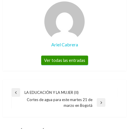
Ariel Cabrera
Ver todas las entradas
Navegación
LA EDUCACIÓN Y LA MUJER (II)
Entrada
de
Cortes de agua para este martes 21 de
anterior
Entrada
marzo en Bogotá
entradas
siguiente