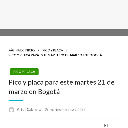
PÁGINA DE INICIO
PICO Y PLACA
PICO Y PLACA PARA ESTE MARTES 21 DE MARZO EN BOGOTÁ
PICO Y PLACA
Pico y placa para este martes 21 de
marzo en Bogotá
Publicado
Ariel Cabrera
martes marzo 21, 2017
el
-–El