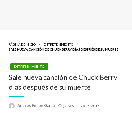
PÁGINA DE INICIO
ENTRETENIMIENTO
SALE NUEVA CANCIÓN DE CHUCK BERRY DÍAS DESPUÉS DE SU MUERTE
ENTRETENIMIENTO
Sale nueva canción de Chuck Berry
días después de su muerte
Publicado
Andres Felipe Gama
jueves marzo 23, 2017
el