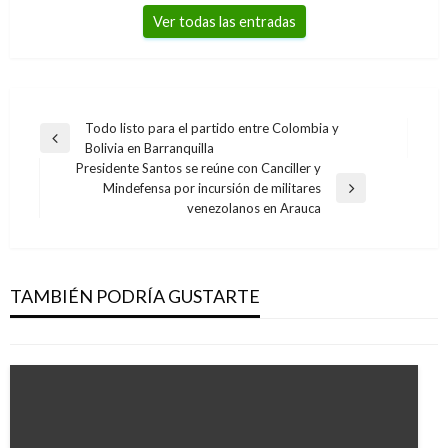
Ver todas las entradas
Navegación
Todo listo para el partido entre Colombia y
Entrada
Bolivia en Barranquilla
de
anterior
Presidente Santos se reúne con Canciller y
entradas
Mindefensa por incursión de militares
Entrada
venezolanos en Arauca
siguiente
ENTRETENIMIENTO
Actriz denuncia a Steven Seagal de acoso
sexual en Hollywood
TAMBIÉN PODRÍA GUSTARTE
Andres Felipe Gama
jueves noviembre 9, 2017