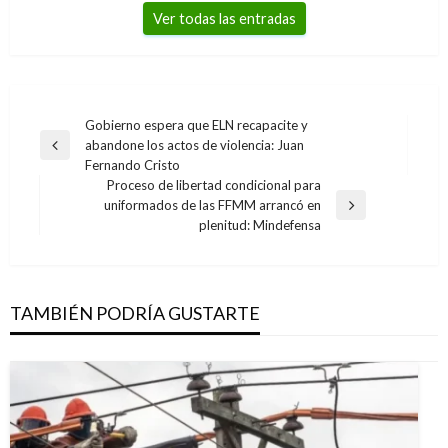
Ver todas las entradas
Navegación
Gobierno espera que ELN recapacite y
abandone los actos de violencia: Juan
de
Entrada
Fernando Cristo
anterior
entradas
Proceso de libertad condicional para
uniformados de las FFMM arrancó en
Entrada
plenitud: Mindefensa
siguiente
TAMBIÉN PODRÍA GUSTARTE