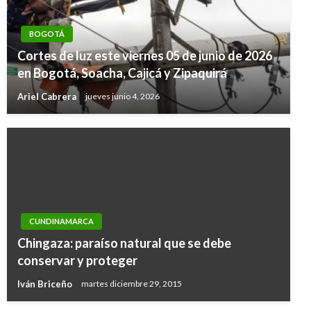
BOGOTÁ
Cortes de luz este viernes 05 de junio de 2026
en Bogotá, Soacha, Cajicá y Zipaquirá
Ariel Cabrera
jueves junio 4, 2026
CUNDINAMARCA
CUNDINAMARCA
Chingaza: paraíso natural que se debe
ANI gira recursos para reparación de
conservar y proteger
semáforos en Soacha
Iván Briceño
martes diciembre 29, 2015
Iván Briceño
sábado abril 29, 2017