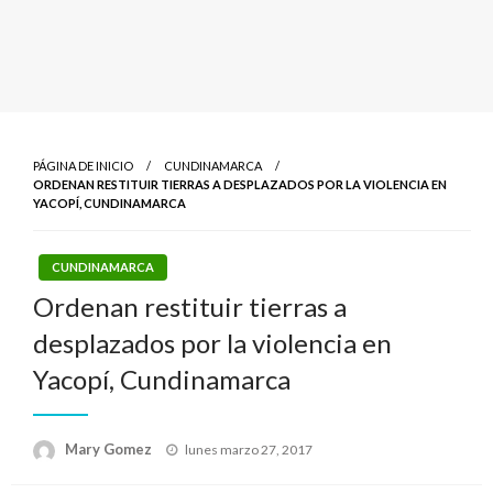
PÁGINA DE INICIO
CUNDINAMARCA
ORDENAN RESTITUIR TIERRAS A DESPLAZADOS POR LA VIOLENCIA EN
YACOPÍ, CUNDINAMARCA
CUNDINAMARCA
Ordenan restituir tierras a
desplazados por la violencia en
Yacopí, Cundinamarca
Publicado
Mary Gomez
lunes marzo 27, 2017
el