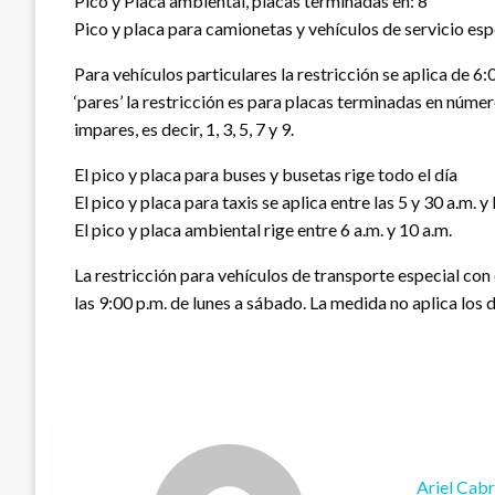
Pico y Placa ambiental, placas terminadas en: 8
Pico y placa para camionetas y vehículos de servicio espe
Para vehículos particulares la restricción se aplica de 6:
‘pares’ la restricción es para placas terminadas en números
impares, es decir, 1, 3, 5, 7 y 9.
El pico y placa para buses y busetas rige todo el día
El pico y placa para taxis se aplica entre las 5 y 30 a.m. y 
El pico y placa ambiental rige entre 6 a.m. y 10 a.m.
La restricción para vehículos de transporte especial con
las 9:00 p.m. de lunes a sábado. La medida no aplica los d
Ariel Cab