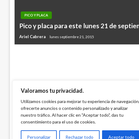
PICO Y PLACA
PICO Y PLACA
Pico y placa para este lunes 21 de septi
Pico y placa para este martes 26 de nov
Ariel Cabrera
lunes septiembre 21, 2015
Ariel Cabrera
martes noviembre 26, 2019
Valoramos tu privacidad.
Utilizamos cookies para mejorar tu experiencia de navegación
ofrecerte anuncios o contenido personalizado y analizar
nuestro tráfico. Al hacer clic en "Aceptar todo", das tu
consentimiento para el uso de cookies.
Personalizar
Rechazar todo
Aceptar todo