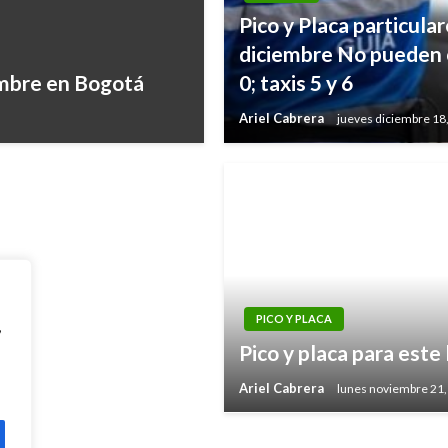
Pico y Placa particula
diciembre No pueden ci
embre en Bogotá
0; taxis 5 y 6
iembre en Bogotá
Ariel Cabrera
jueves diciembre 18
PICO Y PLACA
,
Pico y placa para est
Ariel Cabrera
lunes noviembre 21,