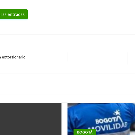
 las entradas
a extorsionarlo
s
BOGOTÁ