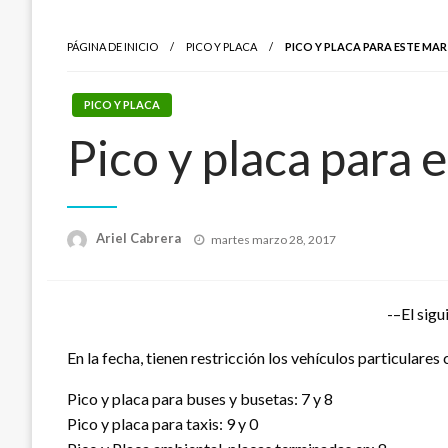
PÁGINA DE INICIO
PICO Y PLACA
PICO Y PLACA PARA ESTE MA
PICO Y PLACA
Pico y placa para
Publicado
Ariel Cabrera
martes marzo 28, 2017
el
-–El sigu
En la fecha, tienen restricción los vehículos particulares c
Pico y placa para buses y busetas: 7 y 8
Pico y placa para taxis: 9 y 0