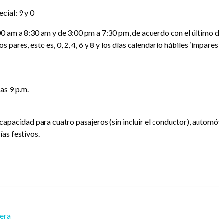
cial: 9 y 0
00 am a 8:30 am y de 3:00 pm a 7:30 pm, de acuerdo con el último díg
 pares, esto es, 0, 2, 4, 6 y 8 y los días calendario hábiles ‘impare
las 9 p.m.
 capacidad para cuatro pasajeros (sin incluir el conductor), automó
ías festivos.
rera