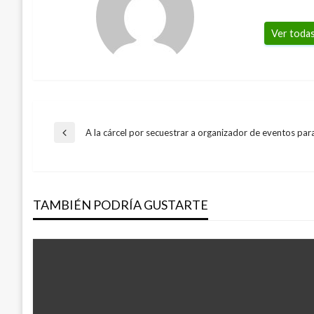
Ver todas
Navegación
A la cárcel por secuestrar a organizador de eventos par
Entrada
anterior
de
TAMBIÉN PODRÍA GUSTARTE
entradas