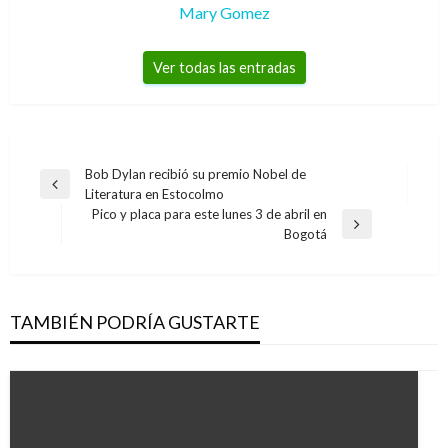
Mary Gomez
Ver todas las entradas
Navegación
Bob Dylan recibió su premio Nobel de
Entrada
Literatura en Estocolmo
de
anterior
Pico y placa para este lunes 3 de abril en
entradas
Entrada
Bogotá
siguiente
TAMBIÉN PODRÍA GUSTARTE