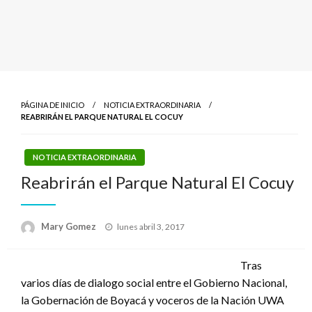
PÁGINA DE INICIO
NOTICIA EXTRAORDINARIA
REABRIRÁN EL PARQUE NATURAL EL COCUY
NOTICIA EXTRAORDINARIA
Reabrirán el Parque Natural El Cocuy
Publicado
Mary Gomez
lunes abril 3, 2017
el
Tras
varios días de dialogo social entre el Gobierno Nacional,
la Gobernación de Boyacá y voceros de la Nación UWA