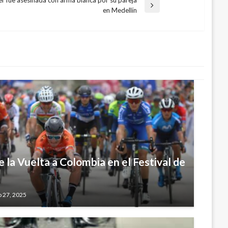
da
en Medellín
nte
 la Vuelta a Colombia en el Festival de
o 27, 2025