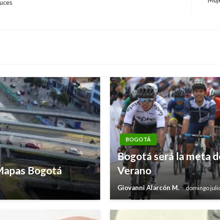
ruces
Entra
siguie
BOGOTÁ
Bogotá será la meta de
 Mapas Bogotá
Verano
Giovanni Alarcón M.
domingo juli