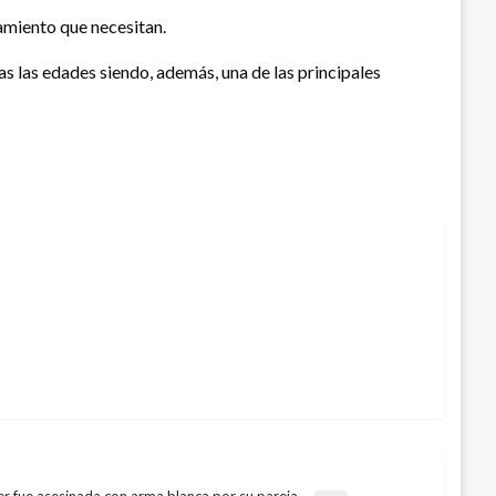
amiento que necesitan.
s las edades siendo, además, una de las principales
r fue asesinada con arma blanca por su pareja