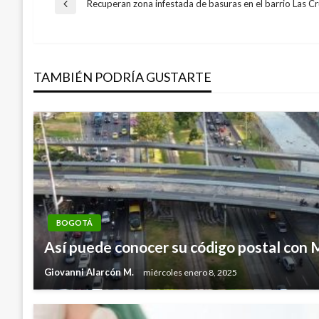
Navegación
Recuperan zona infestada de basuras en el barrio Las C
Entrada
anterior
de
TAMBIÉN PODRÍA GUSTARTE
entradas
BOGOTÁ
Así puede conocer su código postal con
Giovanni Alarcón M.
miércoles enero 8, 2025