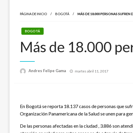
PÁGINA DE INICIO
BOGOTÁ
MÁS DE 18.000 PERSONAS SUFREN
BOGOTÁ
Más de 18.000 per
Publicado
Andres Felipe Gama
martes abril 11, 2017
el
En Bogotá se reporta 18.137 casos de personas que sufren
Organización Panamericana de la Salud se unen para gen
De las personas afectadas en la ciudad , 3.886 son atendi