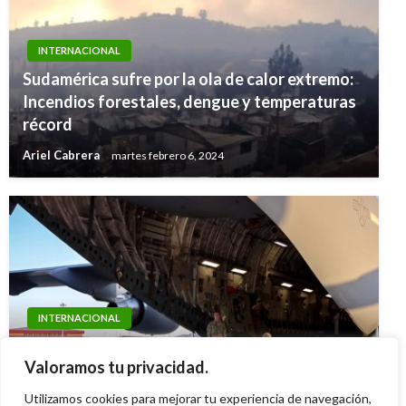
INTERNACIONAL
Sudamérica sufre por la ola de calor extremo:
Incendios forestales, dengue y temperaturas
récord
Ariel Cabrera
martes febrero 6, 2024
INTERNACIONAL
INTERNACIONAL
HRW: EE.UU expulsó «injustamente» a
Un muerto y ocho heridos deja ataque de
Valoramos tu privacidad.
migrantes a Costa Rica
cuchillo en Turku, Finlandia
Utilizamos cookies para mejorar tu experiencia de navegación,
Ariel Cabrera
jueves mayo 22, 2025