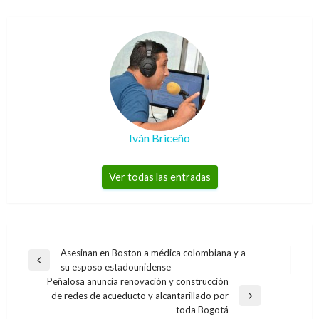
Iván Briceño
Ver todas las entradas
Navegación
Asesinan en Boston a médica colombiana y a
Entrada
su esposo estadounidense
de
anterior
Peñalosa anuncia renovación y construcción
entradas
de redes de acueducto y alcantarillado por
Entrada
toda Bogotá
siguiente