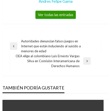
Andres Felipe Gama
Ver todas las entradas
Navegación
Autoridades denuncian falsos juegos en
Internet que están induciendo al suicido a
de
Entrada
menores de edad
anterior
entradas
OEA elige al colombiano Luis Ernesto Vargas
Silva en Comisión Interamericana de
Entrada
Derechos Humanos
siguiente
TAMBIÉN PODRÍA GUSTARTE