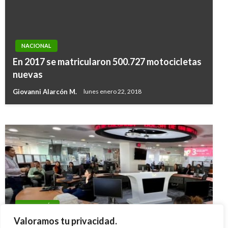
NACIONAL
NACIONAL
En 2017 se matricularon 500.727 motocicletas
Con el Congreso +mob SENA, inició la Eco
nuevas
Week Medellín
Giovanni Alarcón M.
lunes enero 22, 2018
Giovanni Alarcón M.
lunes octubre 9, 2017
NACIONAL
ECONOMÍA
Aprobados $83 mil millones de regalías en
Valoramos tu privacidad.
Indicadores Económicos