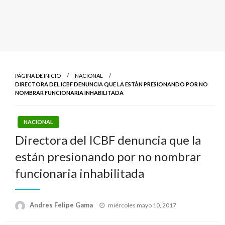
PÁGINA DE INICIO
NACIONAL
DIRECTORA DEL ICBF DENUNCIA QUE LA ESTÁN PRESIONANDO POR NO
NOMBRAR FUNCIONARIA INHABILITADA
NACIONAL
Directora del ICBF denuncia que la
están presionando por no nombrar
funcionaria inhabilitada
Publicado
Andres Felipe Gama
miércoles mayo 10, 2017
el