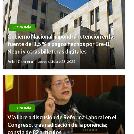
ECONOMÍA
Gobierno Nacional impondrá retención en la
fuente del 1,5 % a pagos hechos por Bre-B,
Nequi y otras billeteras digitales
Ariel Cabrera
jueves octubre 23, 2025
ECONOMÍA
Vía libre a discusión de Reforma Laboral en el
Congreso, tras radicación de la ponencia;
consta de 82 artículos