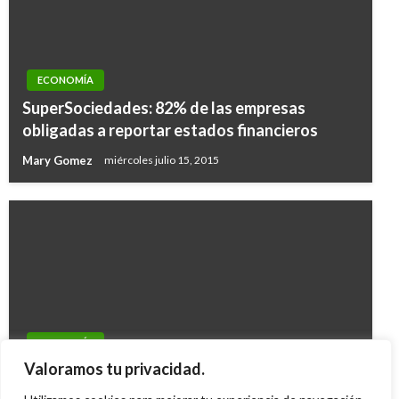
ECONOMÍA
SuperSociedades: 82% de las empresas
obligadas a reportar estados financieros
Mary Gomez
miércoles julio 15, 2015
ECONOMÍA
ECONOMÍA
Gobierno de Colombia declara otra
Valoramos tu privacidad.
Indicadores Económicos
emergencia económica