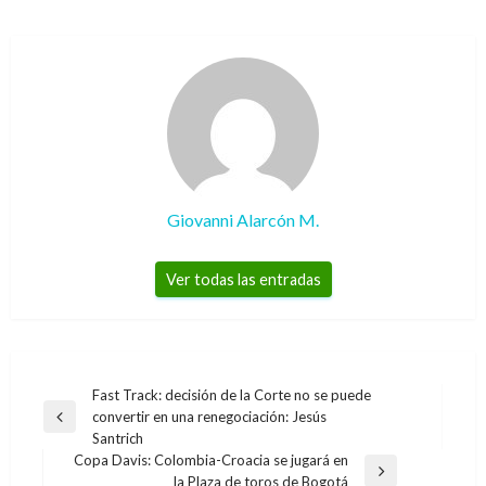
Giovanni Alarcón M.
Ver todas las entradas
Navegación
Fast Track: decisión de la Corte no se puede
convertir en una renegociación: Jesús
de
Entrada
Santrich
anterior
entradas
Copa Davis: Colombia-Croacia se jugará en
Entrada
la Plaza de toros de Bogotá