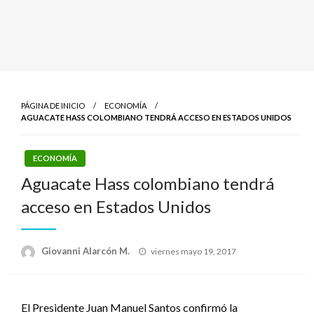
PÁGINA DE INICIO
ECONOMÍA
AGUACATE HASS COLOMBIANO TENDRÁ ACCESO EN ESTADOS UNIDOS
ECONOMÍA
Aguacate Hass colombiano tendrá
acceso en Estados Unidos
Publicado
Giovanni Alarcón M.
viernes mayo 19, 2017
el
El Presidente Juan Manuel Santos confirmó la