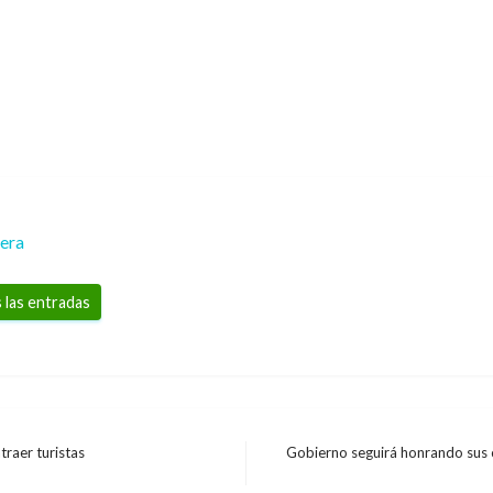
rera
 las entradas
raer turistas
Gobierno seguirá honrando sus 
Entrada