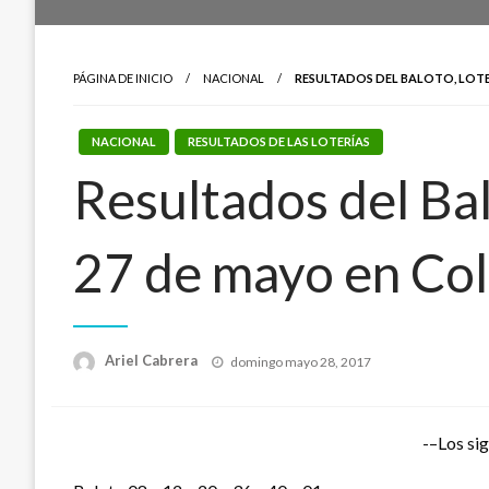
PÁGINA DE INICIO
NACIONAL
RESULTADOS DEL BALOTO, LOTE
NACIONAL
RESULTADOS DE LAS LOTERÍAS
Resultados del Bal
27 de mayo en Co
Publicado
Ariel Cabrera
domingo mayo 28, 2017
el
-–Los sig