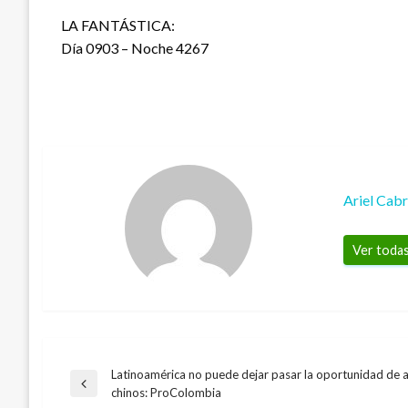
LA FANTÁSTICA:
Día 0903 – Noche 4267
Ariel Cab
Ver todas
Latinoamérica no puede dejar pasar la oportunidad de at
Navegación
Entrada
chinos: ProColombia