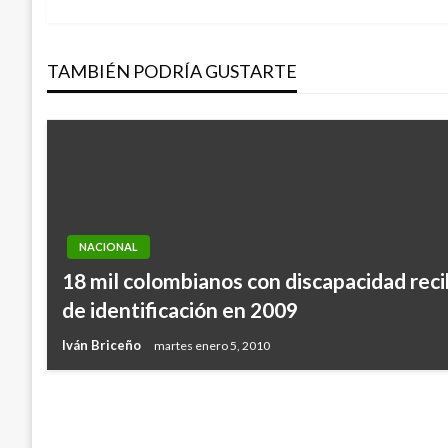
anterior
de
TAMBIÉN PODRÍA GUSTARTE
entradas
NACIONAL
18 mil colombianos con discapacidad re
NACIONAL
de identificación en 2009
Cierre total en la vía Medellín – Bogotá
Iván Briceño
martes enero 5, 2010
Giovanni Alarcón M.
jueves septiembre 15, 2016