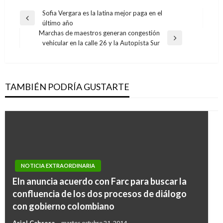
Navegación
Sofia Vergara es la latina mejor paga en el
Entrada
último año
de
anterior
Marchas de maestros generan congestión
entradas
Entrada
vehicular en la calle 26 y la Autopista Sur
siguiente
TAMBIÉN PODRÍA GUSTARTE
NOTICIA EXTRAORDINARIA
Eln anuncia acuerdo con Farc para buscar la
confluencia de los dos procesos de diálogo
con gobierno colombiano
Ariel Cabrera
martes octubre 21, 2014