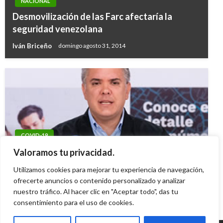
NACIONAL
Desmovilización de las Farc afectaría la
seguridad venezolana
Iván Briceño
domingo agosto 31, 2014
COVID-19
Duque pidió fortalecer la cultura ciudadana
Valoramos tu privacidad.
para enfrentar la pandemia
Utilizamos cookies para mejorar tu experiencia de navegación,
Iván Briceño
ofrecerte anuncios o contenido personalizado y analizar
domingo junio 21, 2020
nuestro tráfico. Al hacer clic en "Aceptar todo", das tu
consentimiento para el uso de cookies.