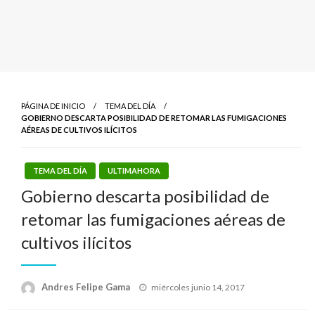
PÁGINA DE INICIO
TEMA DEL DÍA
GOBIERNO DESCARTA POSIBILIDAD DE RETOMAR LAS FUMIGACIONES
AÉREAS DE CULTIVOS ILÍCITOS
TEMA DEL DÍA
ULTIMAHORA
Gobierno descarta posibilidad de
retomar las fumigaciones aéreas de
cultivos ilícitos
Publicado
Andres Felipe Gama
miércoles junio 14, 2017
el