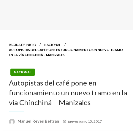
PÁGINA DE INICIO
NACIONAL
AUTOPISTAS DEL CAFÉ PONE EN FUNCIONAMIENTO UN NUEVO TRAMO
EN LA VÍA CHINCHINÁ – MANIZALES
NACIONAL
Autopistas del café pone en
funcionamiento un nuevo tramo en la
vía Chinchiná – Manizales
Publicado
Manuel Reyes Beltran
jueves junio 15, 2017
el