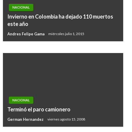
NACIONAL
NACIONAL
Presidente Santos invitó a participar este
Invierno en Colombia ha dejado 110 muertos
miércoles en el Simulacro Nacional de
este año
Respuesta a Emergencias
Andres Felipe Gama
miércoles julio 1, 2015
Giovanni Alarcón M.
martes octubre 25, 2016
NACIONAL
Terminó el paro camionero
German Hernandez
viernes agosto 15, 2008