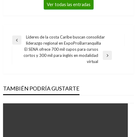
Ver todas las entradas
Navegación
Líderes de la costa Caribe buscan consolidar
Entrada
liderazgo regional en ExpoProBarranquilla
de
anterior
El SENA ofrece 700 mil cupos para cursos
entradas
cortos y 300 mil para inglés en modalidad
Entrada
virtual
siguiente
TAMBIÉN PODRÍA GUSTARTE