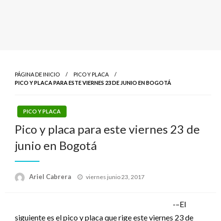
PÁGINA DE INICIO
PICO Y PLACA
PICO Y PLACA PARA ESTE VIERNES 23 DE JUNIO EN BOGOTÁ
PICO Y PLACA
Pico y placa para este viernes 23 de
junio en Bogotá
Publicado
Ariel Cabrera
viernes junio 23, 2017
el
-–El
siguiente es el pico y placa que rige este viernes 23 de