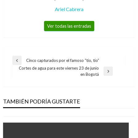
Ariel Cabrera
Ver todas las entradas
Navegación
Cinco capturados por el famoso “tío, tío”
Entrada
de
Cortes de agua para este viernes 23 de junio
anterior
Entrada
en Bogotá
entradas
siguiente
PICO Y PLACA
Pico y placa para este miércoles 23 de agosto
en Bogotá
TAMBIÉN PODRÍA GUSTARTE
Ariel Cabrera
miércoles agosto 23, 2017