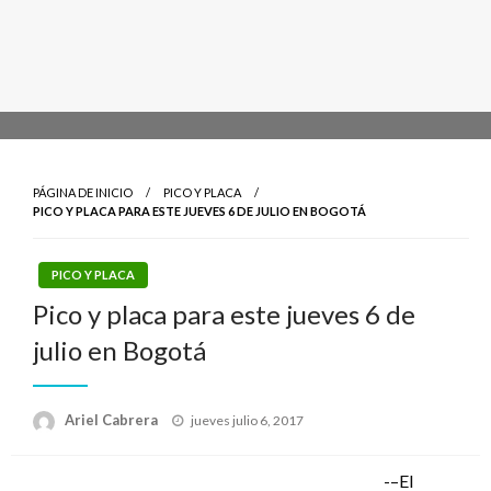
PÁGINA DE INICIO
PICO Y PLACA
PICO Y PLACA PARA ESTE JUEVES 6 DE JULIO EN BOGOTÁ
PICO Y PLACA
Pico y placa para este jueves 6 de
julio en Bogotá
Publicado
Ariel Cabrera
jueves julio 6, 2017
el
-–El