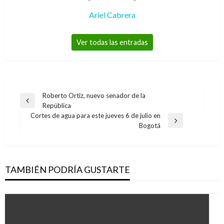
Ariel Cabrera
Ver todas las entradas
Navegación
Roberto Ortiz, nuevo senador de la
Entrada
República
de
anterior
Cortes de agua para este jueves 6 de julio en
entradas
Entrada
Bogotá
siguiente
TAMBIÉN PODRÍA GUSTARTE