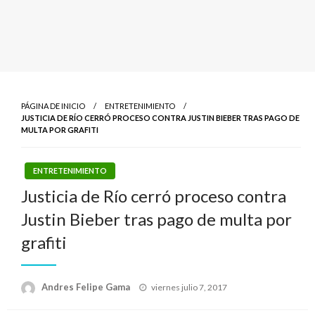
PÁGINA DE INICIO
ENTRETENIMIENTO
JUSTICIA DE RÍO CERRÓ PROCESO CONTRA JUSTIN BIEBER TRAS PAGO DE
MULTA POR GRAFITI
ENTRETENIMIENTO
Justicia de Río cerró proceso contra
Justin Bieber tras pago de multa por
grafiti
Publicado
Andres Felipe Gama
viernes julio 7, 2017
el