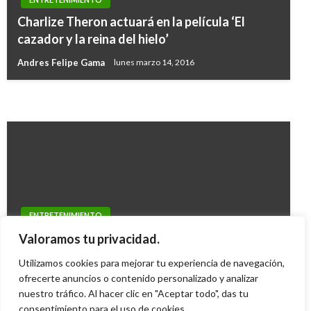
ENTRETENIMIENTO
Charlize Theron actuará en la película ‘El
CINE
China le tributa homenaje póstumo al
cazador y la reina del hielo’
Presentan primer tráiler de la película
periodista colombiano Héctor Mora
Andres Felipe Gama
lunes marzo 14, 2016
«Trainspotting 2»
Ariel Cabrera
martes diciembre 5, 2017
Manuel Reyes Beltran
jueves noviembre 3, 2016
ENTRETENIMIENTO
Murió el legendario trovador cubano Pablo
Valoramos tu privacidad.
Milanés
Utilizamos cookies para mejorar tu experiencia de navegación,
ofrecerte anuncios o contenido personalizado y analizar
Ariel Cabrera
martes noviembre 22, 2022
nuestro tráfico. Al hacer clic en "Aceptar todo", das tu
consentimiento para el uso de cookies.