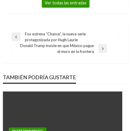
Ver todas las entradas
Navegación
Fox estrena “Chance”, la nueva serie
Entrada
protagonizada por Hugh Laurie
de
anterior
Donald Trump insiste en que México pague
entradas
Entrada
el muro en la frontera
siguiente
TAMBIÉN PODRÍA GUSTARTE
ENTRETENIMIENTO