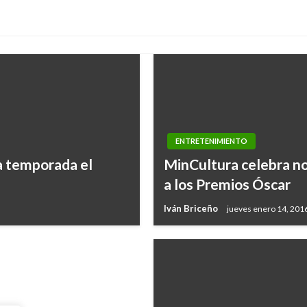
ENTRETENIMIENTO
a temporada el
MinCultura celebra nom
ames Rodríguez y
a los Premios Óscar
Iván Briceño
jueves enero 14, 201