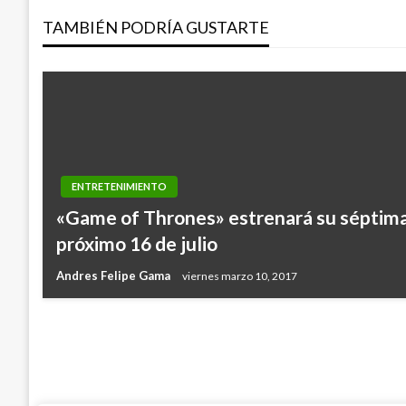
TAMBIÉN PODRÍA GUSTARTE
entradas
ENTRETENIMIENTO
ENTRETENIMIENTO
«Game of Thrones» estrenará su séptim
Imágenes confirmarían relación entre J
próximo 16 de julio
Shannon de Lima
Andres Felipe Gama
viernes marzo 10, 2017
Iván Briceño
lunes diciembre 10, 2018