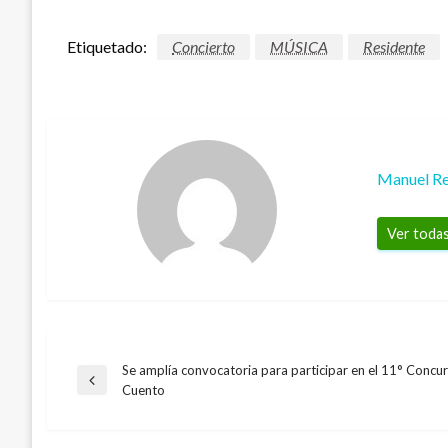
Etiquetado:
Concierto
MÚSICA
Residente
Manuel Re
Ver todas
Se amplía convocatoria para participar en el 11° Concu
Navegación
Entrada
Cuento
anterior
de