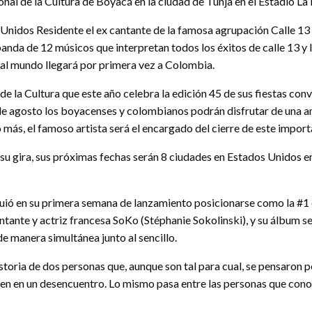
nal de la Cultura de Boyacá en la ciudad de Tunja en el Estadio La
 Unidos Residente el ex cantante de la famosa agrupación Calle 13 
anda de 12 músicos que interpretan todos los éxitos de calle 13 y 
a al mundo llegará por primera vez a Colombia.
 de la Cultura que este año celebra la edición 45 de sus fiestas conv
3 de agosto los boyacenses y colombianos podrán disfrutar de una 
más, el famoso artista será el encargado del cierre de este import
u gira, sus próximas fechas serán 8 ciudades en Estados Unidos en
uió en su primera semana de lanzamiento posicionarse como la #1 en
ntante y actriz francesa SoKo (Stéphanie Sokolinski), y su álbum se
de manera simultánea junto al sencillo.
storia de dos personas que, aunque son tal para cual, se pensaron 
ven en un desencuentro. Lo mismo pasa entre las personas que conoc