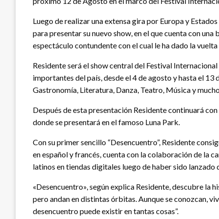
próximo 12 de Agosto en el marco del Festival Internacio
Luego de realizar una extensa gira por Europa y Estados
para presentar su nuevo show, en el que cuenta con una b
espectáculo contundente con el cual le ha dado la vuelt
Residente será el show central del Festival Internacional
importantes del país, desde el 4 de agosto y hasta el 1
Gastronomía, Literatura, Danza, Teatro, Música y mucho 
Después de esta presentación Residente continuará con s
donde se presentará en el famoso Luna Park.
Con su primer sencillo “Desencuentro”, Residente consig
en español y francés, cuenta con la colaboración de la ca
latinos en tiendas digitales luego de haber sido lanzado 
«Desencuentro», según explica Residente, descubre la hi
pero andan en distintas órbitas. Aunque se conozcan, vi
desencuentro puede existir en tantas cosas”.