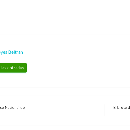
yes Beltran
 las entradas
rso Nacional de
El brote 
Entrada
siguiente