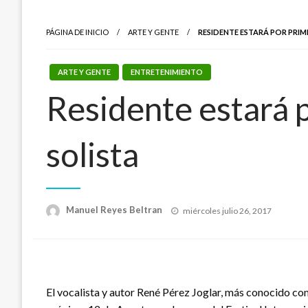
PÁGINA DE INICIO
ARTE Y GENTE
RESIDENTE ESTARÁ POR PRI
ARTE Y GENTE
ENTRETENIMIENTO
Residente estará 
solista
Publicado
Manuel Reyes Beltran
miércoles julio 26, 2017
el
El vocalista y autor René Pérez Joglar, más conocido co